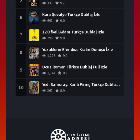
333
9.2
Kara Şövalye Türkçe Dublaj İzle
6
691
9.0
12 Öfkeli Adam Türkçe Dublaj İzle
7
796
9.0
Yüzüklerin Efendisi: Kralın Dönüşü İzle
8
1,226
9.0
Ucuz Roman Türkçe Dublaj Full İzle
9
1,344
8.9
Yedi Samuray: Kanlı Pirinç Türkçe Dublaj İzle
10
262
8.9