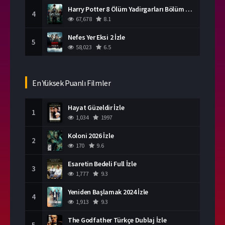
Harry Potter 8 Ölüm Yadirgarları Bölüm 2 İzle
4
67,678
8.1
Nefes Yer Eksi 2 İzle
5
58,023
6.5
En Yüksek Puanlı Filmler
Hayat Güzeldir İzle
1
1,034
1997
Koloni 2026 İzle
2
170
9.6
Esaretin Bedeli Full İzle
3
1,777
9.3
Yeniden Başlamak 2024 İzle
4
1,913
9.3
The Godfather Türkçe Dublaj İzle
5