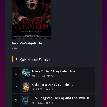
Dejar Cin Vahşeti İzle
2023
En Çok İzlenen Filmler
Harry Potter 4 Ateş Kadehi İzle
1
165,333
7.7
Çakallarla Dans 7 Full İzle HD
2
88,031
4.3
The Gangster, The Cop and The Devil Türkçe Dublaj İzle
3
74,222
6.9