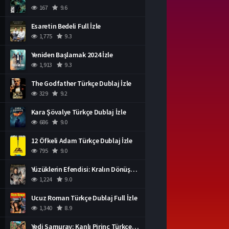
167
9.6
Esaretin Bedeli Full İzle
1,775
9.3
Yeniden Başlamak 2024 İzle
1,913
9.3
The Godfather Türkçe Dublaj İzle
329
9.2
Kara Şövalye Türkçe Dublaj İzle
686
9.0
12 Öfkeli Adam Türkçe Dublaj İzle
795
9.0
Yüzüklerin Efendisi: Kralın Dönüşü İzle
1,224
9.0
Ucuz Roman Türkçe Dublaj Full İzle
1,340
8.9
Yedi Samuray: Kanlı Pirinç Türkçe Dublaj İzle