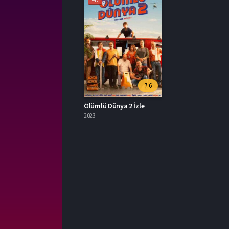
7.6
Ölümlü Dünya 2 İzle
2023