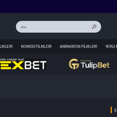
LMLERİ
KOMEDİ FİLMLERİ
ANİMASYON FİLMLERİ
YERLİ 
E