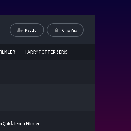
Kaydol
Giriş Yap
FİLMLER
HARRY POTTER SERİSİ
n Çok İzlenen Filmler