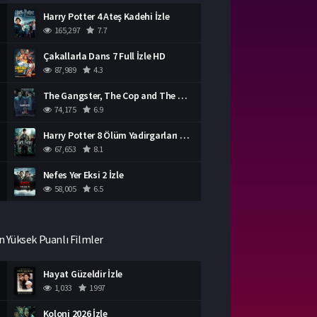
Harry Potter 4 Ateş Kadehi İzle
165,297
7.7
Çakallarla Dans 7 Full İzle HD
87,989
4.3
The Gangster, The Cop and The Devil Türkçe Dublaj İzle
74,175
6.9
Harry Potter 8 Ölüm Yadirgarları Bölüm 2 İzle
67,653
8.1
Nefes Yer Eksi 2 İzle
58,005
6.5
n Yüksek Puanlı Filmler
Hayat Güzeldir İzle
1,033
1997
Koloni 2026 İzle