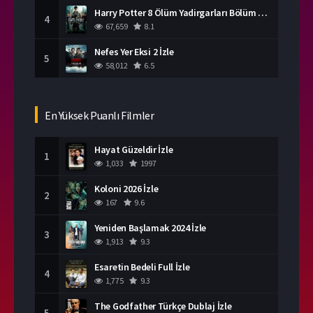
Harry Potter 8 Ölüm Yadirgarları Bölüm 2 İzle
4
67,659
8.1
Nefes Yer Eksi 2 İzle
5
58,012
6.5
En Yüksek Puanlı Filmler
Hayat Güzeldir İzle
1
1,033
1997
Koloni 2026 İzle
2
167
9.6
Yeniden Başlamak 2024 İzle
3
1,913
9.3
Esaretin Bedeli Full İzle
4
1,775
9.3
The Godfather Türkçe Dublaj İzle
5