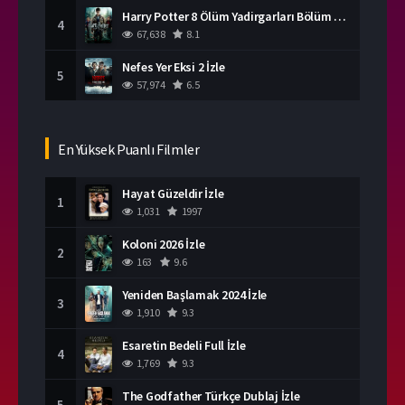
Harry Potter 8 Ölüm Yadirgarları Bölüm 2 İzle
4
67,638
8.1
Nefes Yer Eksi 2 İzle
5
57,974
6.5
En Yüksek Puanlı Filmler
Hayat Güzeldir İzle
1
1,031
1997
Koloni 2026 İzle
2
163
9.6
Yeniden Başlamak 2024 İzle
3
1,910
9.3
Esaretin Bedeli Full İzle
4
1,769
9.3
The Godfather Türkçe Dublaj İzle
5