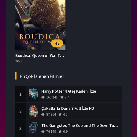
4.2
Boudica: Queen of War Türkçe Dublaj İzle
2023
En Çok İzlenen Filmler
Harry Potter 4 Ateş Kadehi İzle
1
165,241
7.7
Çakallarla Dans 7 Full İzle HD
2
87,964
4.3
The Gangster, The Cop and The Devil Türkçe Dublaj İzle
3
74,149
6.9