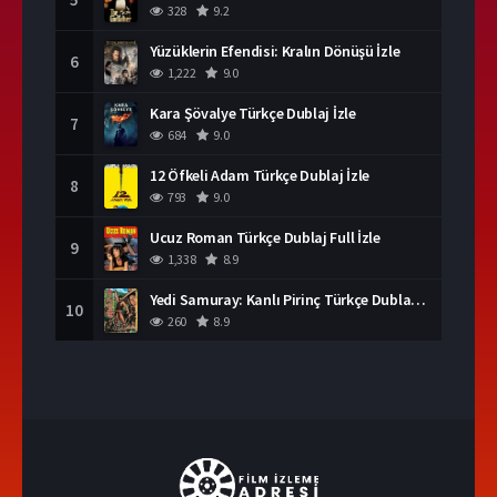
328
9.2
Yüzüklerin Efendisi: Kralın Dönüşü İzle
6
1,222
9.0
Kara Şövalye Türkçe Dublaj İzle
7
684
9.0
12 Öfkeli Adam Türkçe Dublaj İzle
8
793
9.0
Ucuz Roman Türkçe Dublaj Full İzle
9
1,338
8.9
Yedi Samuray: Kanlı Pirinç Türkçe Dublaj İzle
10
260
8.9