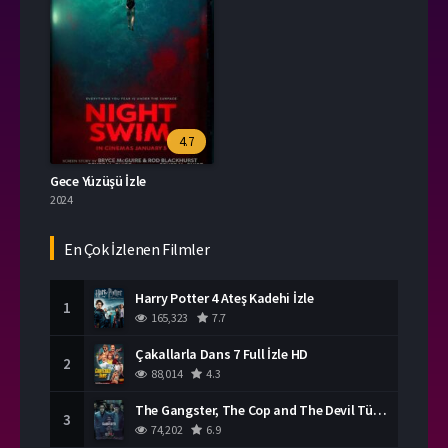
4.7
Gece Yüzüşü İzle
2024
En Çok İzlenen Filmler
Harry Potter 4 Ateş Kadehi İzle
1
165,323
7.7
Çakallarla Dans 7 Full İzle HD
2
88,014
4.3
The Gangster, The Cop and The Devil Türkçe Dublaj İzle
3
74,202
6.9