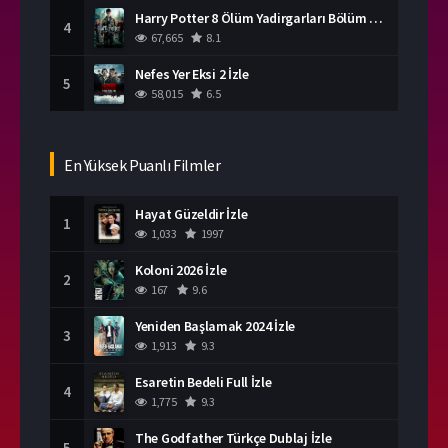
Harry Potter 8 Ölüm Yadirgarları Bölüm 2 İzle
4
67,665
8.1
Nefes Yer Eksi 2 İzle
5
58,015
6.5
En Yüksek Puanlı Filmler
Hayat Güzeldir İzle
1
1,033
1997
Koloni 2026 İzle
2
167
9.6
Yeniden Başlamak 2024 İzle
3
1,913
9.3
Esaretin Bedeli Full İzle
4
1,775
9.3
The Godfather Türkçe Dublaj İzle
5