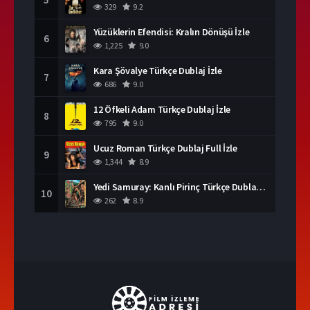
329
9.2
Yüzüklerin Efendisi: Kralın Dönüşü İzle
6
1,225
9.0
Kara Şövalye Türkçe Dublaj İzle
7
686
9.0
12 Öfkeli Adam Türkçe Dublaj İzle
8
795
9.0
Ucuz Roman Türkçe Dublaj Full İzle
9
1,344
8.9
Yedi Samuray: Kanlı Pirinç Türkçe Dublaj İzle
10
262
8.9