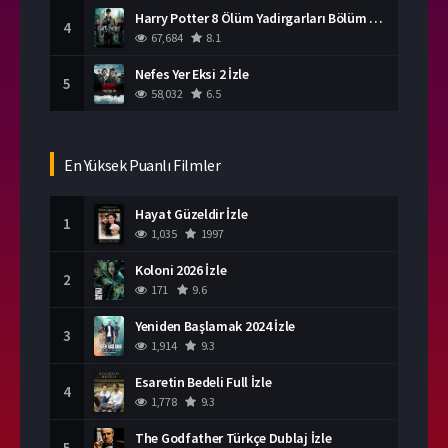
Harry Potter 8 Ölüm Yadirgarları Bölüm 2 İzle
4
67,684
8.1
Nefes Yer Eksi 2 İzle
5
58,032
6.5
En Yüksek Puanlı Filmler
Hayat Güzeldir İzle
1
1,035
1997
Koloni 2026 İzle
2
171
9.6
Yeniden Başlamak 2024 İzle
3
1,914
9.3
Esaretin Bedeli Full İzle
4
1,778
9.3
The Godfather Türkçe Dublaj İzle
5