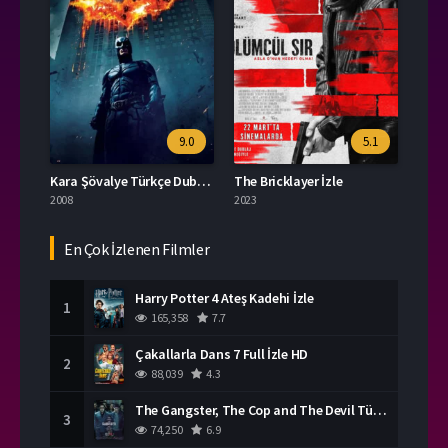
9.0
5.1
Kara Şövalye Türkçe Dublaj İzle
The Bricklayer İzle
2008
2023
En Çok İzlenen Filmler
Harry Potter 4 Ateş Kadehi İzle
1
165,358
7.7
Çakallarla Dans 7 Full İzle HD
2
88,039
4.3
The Gangster, The Cop and The Devil Türkçe Dublaj İzle
3
74,250
6.9