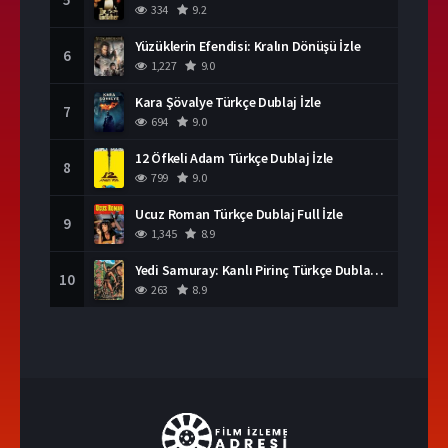
334
9.2
Yüzüklerin Efendisi: Kralın Dönüşü İzle
6
1,227
9.0
Kara Şövalye Türkçe Dublaj İzle
7
694
9.0
12 Öfkeli Adam Türkçe Dublaj İzle
8
799
9.0
Ucuz Roman Türkçe Dublaj Full İzle
9
1,345
8.9
Yedi Samuray: Kanlı Pirinç Türkçe Dublaj İzle
10
263
8.9