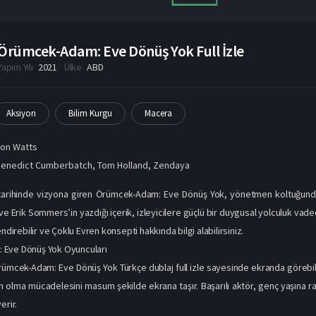
Örümcek-Adam: Eve Dönüş Yok Full İzle
Yapım Yılı
2021
Ülke
ABD
Aksiyon
Bilim Kurgu
Macera
on Watts
Benedict Cumberbatch
,
Tom Holland
,
Zendaya
 tarihinde vizyona giren Örümcek-Adam: Eve Dönüş Yok, yönetmen koltuğunda
e Erik Sommers’in yazdığı içerik, izleyicilere güçlü bir duygusal yolculuk vad
endirebilir ve Çoklu Evren konsepti hakkında bilgi alabilirsiniz.
Eve Dönüş Yok Oyuncuları
ümcek-Adam: Eve Dönüş Yok Türkçe dublaj full izle sayesinde ekranda görebile
n olma mücadelesini masum şekilde ekrana taşır. Başarılı aktör, genç yaşına 
erir.