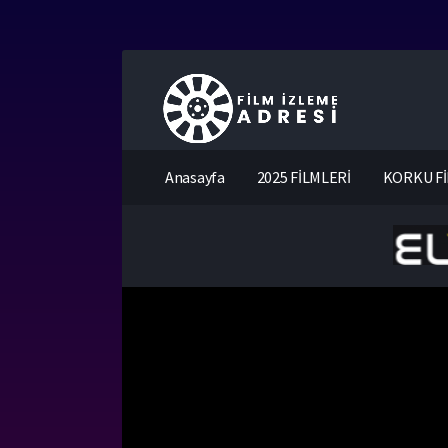
Anasayfa
2025 FİLMLERİ
KORKU Fİ