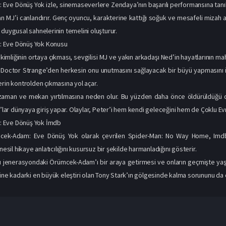
ve Dönüş Yok izle, sinemaseverlere Zendaya’nın başarılı performansına tanık o
lan MJ’i canlandırır. Genç oyuncu, karakterine kattığı soğuk ve mesafeli mizah a
 duygusal sahnelerinin temelini oluşturur.
 Eve Dönüş Yok Konusu
 kimliğinin ortaya çıkması, sevgilisi MJ ve yakın arkadaşı Ned’in hayatlarının 
n Doctor Strange’den herkesin onu unutmasını sağlayacak bir büyü yapmasını
erin kontrolden çıkmasına yol açar.
zaman ve mekan yırtılmasına neden olur. Bu yüzden daha önce öldürüldüğü 
r dünyaya giriş yapar. Olaylar, Peter’i hem kendi geleceğini hem de Çoklu Evr
 Eve Dönüş Yok İmdb
ek-Adam: Eve Dönüş Yok olarak çevrilen Spider-Man: No Way Home, Imdb’d
 nesil hikaye anlatıcılığını kusursuz bir şekilde harmanladığını gösterir.
lı jenerasyondaki Örümcek-Adam’ı bir araya getirmesi ve onların geçmişte yaş
güne kadarki en büyük eleştiri olan Tony Stark’ın gölgesinde kalma sorununu da