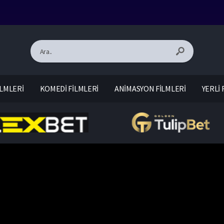
LMLERİ
KOMEDİ FİLMLERİ
ANİMASYON FİLMLERİ
YERLİ 