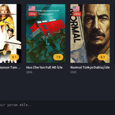
1080p
1080p
1080p
8.7
7.9
6.3
Kill Bill: Mevzunun Tamamı Türkçe Dublaj İzle
Huo Zhe Yan Full HD İzle
Normal Türkçe Dublaj İzle
2026
2025
2026