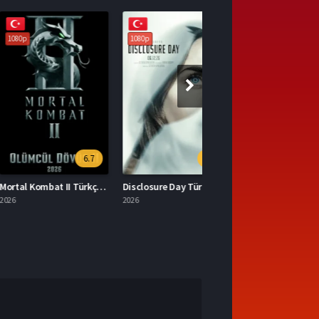
1080p
6.7
6.7
Mortal Kombat II Türkçe Dublaj İzle
Disclosure Day Türkçe Dublaj İzle
2026