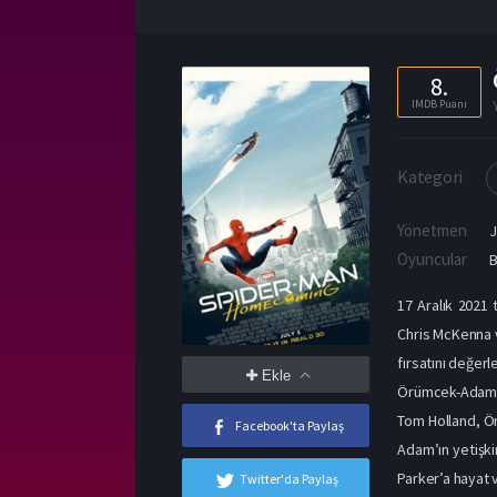
8.
IMDB Puanı
Kategori
Yönetmen
J
Oyuncular
17 Aralık 2021
Chris McKenna v
fırsatını değerl
Ekle
Örümcek-Adam: 
Tom Holland, Ör
Facebook'ta Paylaş
Adam’ın yetişki
Parker’a hayat v
Twitter'da Paylaş