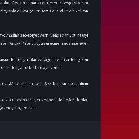
lma fırsatını sunar. O da Peter’in sevgilisi ve en
nlayışıyla dikkat çeker. Tom Holland ile olan ekran
mahvolmasına sebebiyet verir. Genç adam, bu hatayı
 ister. Ancak Peter, büyü sürecine müdahale eder
düşünülen düşmanlar ve diğer evrenlerden gelen
en’in dengesini kurtarmaya zorlar.
e 8.1 puana sahiptir. Söz konusu skor, filmin
adıkları travmalara yer vermesi de beğeni toplar.
 çözmeyi başarmıştır.