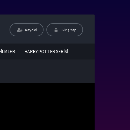
Kaydol
Giriş Yap
FİLMLER
HARRY POTTER SERİSİ