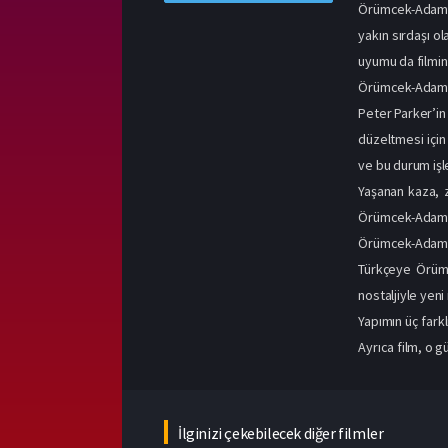
Örümcek-Adam: E
yakın sırdaşı o
uyumu da filmin
Örümcek-Adam:
Peter Parker’in
düzeltmesi içi
ve bu durum işl
Yaşanan kaza, 
Örümcek-Adam’la
Örümcek-Adam:
Türkçeye Örümc
nostaljiyle yeni
Yapımın üç fark
Ayrıca film, o 
İlginizi çekebilecek diğer filmler