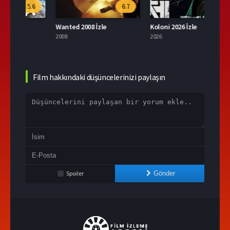
.6
6.7
9.6
Wanted 2008 İzle
Koloni 2026 İzle
2008
2026
2004
Film hakkındaki düşüncelerinizi paylaşın
Spoiler
Gönder