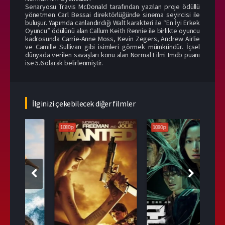
Senaryosu Travis McDonald tarafından yazılan proje ödüllü
yönetmen Carl Bessai direktörlüğünde sinema seyircisi ile
buluşur. Yapımda canlandırdığı Walt karakteri ile “En İyi Erkek
Oyuncu” ödülünü alan Callum Keith Rennie ile birlikte oyuncu
kadrosunda Carrie-Anne Moss, Kevin Zegers, Andrew Airlie
ve Camille Sullivan gibi isimleri görmek mümkündür. İçsel
dünyada verilen savaşları konu alan Normal Filmi Imdb puanı
ise 5.6 olarak belirlenmiştir.
İlginizi çekebilecek diğer filmler
1080p
1080p
108