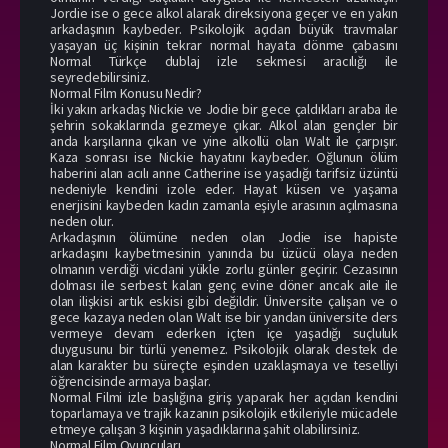
Jordie ise o gece alkol alarak direksiyona geçer ve en yakın
arkadaşının kaybeder. Psikolojik açıdan büyük travmalar
yaşayan üç kişinin tekrar normal hayata dönme çabasını
Normal Türkçe dublaj izle sekmesi aracılığı ile
seyredebilirsiniz.
Normal Film Konusu Nedir?
İki yakın arkadaş Nickie ve Jodie bir gece çaldıkları araba ile
şehrin sokaklarında gezmeye çıkar. Alkol alan gençler bir
anda karşılarına çıkan ve yine alkollü olan Walt ile çarpışır.
Kaza sonrası ise Nickie hayatını kaybeder. Oğlunun ölüm
haberini alan acılı anne Catherine ise yaşadığı tarifsiz üzüntü
nedeniyle kendini izole eder. Hayat küsen ve yaşama
enerjisini kaybeden kadın zamanla eşiyle arasının açılmasına
neden olur.
Arkadaşının ölümüne neden olan Jodie ise hapiste
arkadaşını kaybetmesinin yanında bu üzücü olaya neden
olmanın verdiği vicdani yükle zorlu günler geçirir. Cezasının
dolması ile serbest kalan genç evine döner ancak aile ile
olan ilişkisi artık eskisi gibi değildir. Üniversite çalışan ve o
gece kazaya neden olan Walt ise bir yandan üniversite ders
vermeye devam ederken içten içe yaşadığı suçluluk
duygusunu bir türlü yenemez. Psikolojik olarak destek de
alan karakter bu süreçte eşinden uzaklaşmaya ve teselliyi
öğrencisinde armaya başlar.
Normal Filmi izle başlığına giriş yaparak her açıdan kendini
toparlamaya ve trajik kazanın psikolojik etkileriyle mücadele
etmeye çalışan 3 kişinin yaşadıklarına şahit olabilirsiniz.
Normal Film Oyuncuları