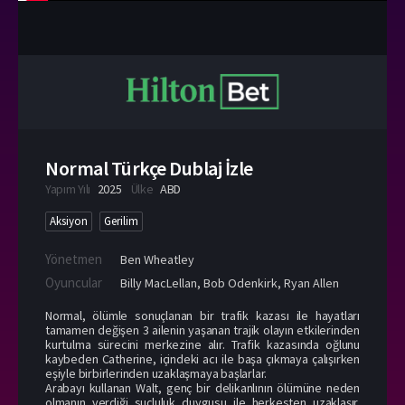
Normal Türkçe Dublaj İzle
Yapım Yılı
2025
Ülke
ABD
Aksiyon
Gerilim
Yönetmen
Ben Wheatley
Oyuncular
Billy MacLellan
,
Bob Odenkirk
,
Ryan Allen
Normal, ölümle sonuçlanan bir trafik kazası ile hayatları
tamamen değişen 3 ailenin yaşanan trajik olayın etkilerinden
kurtulma sürecini merkezine alır. Trafik kazasında oğlunu
kaybeden Catherine, içindeki acı ile başa çıkmaya çalışırken
eşiyle birbirlerinden uzaklaşmaya başlarlar.
Arabayı kullanan Walt, genç bir delikanlının ölümüne neden
olmanın verdiği suçluluk duygusu ile herkesten uzaklaşır.