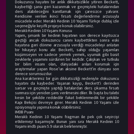
Dokuzuncu hayatını bir anlık dikkatsizlikle yitiren Beckett,
kaybettiği şansı geri kazanmak ve geçmişteki hatalarından
ders alabileceğini kanıtlamak için çaresizce yalvarır.
Kendisine verilen ikinci fırsatı değerlendirme arzusuyla
mücadele eder. Meraklı Kedinin 10 Yaşamı Türkçe dublaj izle
seçeneğiyle keyifli projeye konuk olabilirsiniz.
Meraklı Kedinin 10 Yaşamı Konusu
Yapım, şımarık bir kedinin hayatının son derece kayıtsızca
geçtiği ancak dokuzuncu canını kaybettikten sonra eski
hayatına geri dönme arzusuyla verdiği mücadeleyi anlatan
bir hikayeyi konu alır. Beckett, sahip olduğu yaşamları
küçümseyen ve sadece yemek yemek, uyumak gibi basit
zevklerle yaşamını sürdüren bir kedidir. Çalışkan ve tutkulu
bir bilim insanı olan, dünyadaki arıları korumak için
araştırmalar yapan Rose’un aksine Beckett’ın dünyası son
derece sorumsuzdur.
Ana karakterimiz bir gün dikkatsizliği nedeniyle dokuzuncu
hayatını da kaybeder. Yaşanan kayıp, Beckett’ı derinden
sarsar ve geçmişte yaptığı hatalardan ders çıkarma fırsatı
sunması için yeniden şans verilmesini diler. İlk başta bu talebi
kesin bir şekilde reddedilir fakat beklenmedik bir şekilde
Kapı Bekçisi devreye girer. Meraklı Kedinin 10 Yaşamı izle
opsiyonuyla yapıma konuk olabilirsiniz.
IMDB Puanı
Meraklı Kedinin 10 Yaşamı fragman ile pek çok seyirciyi
etkilemeyi başarmıştır. Bunun yanı sıra Meraklı Kedinin 10
Yaşamı imdb puanı 5.9 olarak belirlenmiştir.