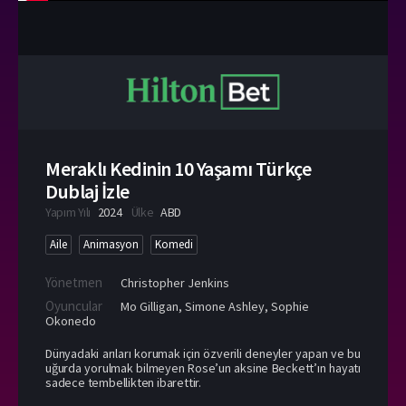
Meraklı Kedinin 10 Yaşamı Türkçe
Dublaj İzle
Yapım Yılı
2024
Ülke
ABD
Aile
Animasyon
Komedi
Yönetmen
Christopher Jenkins
Oyuncular
Mo Gilligan
,
Simone Ashley
,
Sophie
Okonedo
Dünyadaki arıları korumak için özverili deneyler yapan ve bu
uğurda yorulmak bilmeyen Rose’un aksine Beckett’ın hayatı
sadece tembellikten ibarettir.