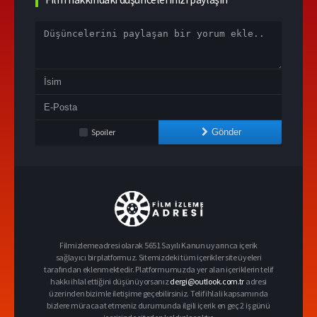
Spoiler
Gönder
Filmizlemeadresi olarak 5651 Sayılı Kanun uyarınca içerik
sağlayıcı bir platformuz. Sitemizdeki tüm içerikler site üyeleri
tarafından eklenmektedir. Platformumuzda yer alan içeriklerin telif
hakkı ihlal ettiğini düşünüyorsanız
dergi@outlook.com.tr
adresi
üzerinden bizimle iletişime geçebilirsiniz. Telif ihlali kapsamında
bizlere müracaat etmeniz durumunda ilgili içerik en geç 2 iş günü