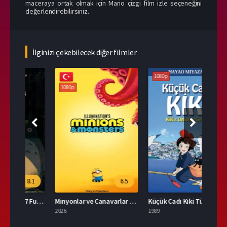
maceraya ortak olmak için Mario çizgi film izle seçeneğini
değerlendirebilirsiniz.
İlginizi çekebilecek diğer filmler
1080p
108
1080p
.1
6.5
7.8
Tonari no Totoro 2007 Full İzle
Minyonlar ve Canavarlar Full HD İzle
Küçük Cadı Kiki Türkçe Dublaj İzle
2026
1989
2026