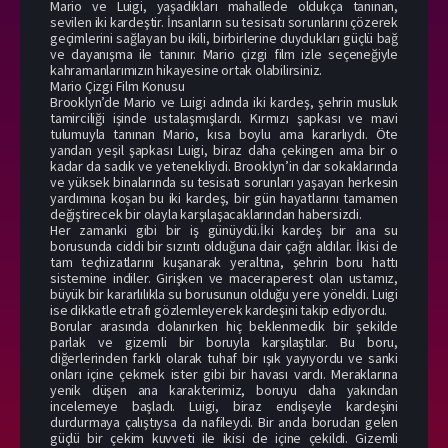
Mario ve Luigi, yaşadıkları mahallede oldukça tanınan,
sevilen iki kardeştir. İnsanların su tesisatı sorunlarını çözerek
geçimlerini sağlayan bu ikili, birbirlerine duydukları güçlü bağ
ve dayanışma ile tanınır. Mario çizgi film izle seçeneğiyle
kahramanlarımızın hikayesine ortak olabilirsiniz.
Mario Çizgi Film Konusu
Brooklyn’de Mario ve Luigi adında iki kardeş, şehrin musluk
tamirciliği işinde ustalaşmışlardı. Kırmızı şapkası ve mavi
tulumuyla tanınan Mario, kısa boylu ama kararlıydı. Öte
yandan yeşil şapkası Luigi, biraz daha çekingen ama bir o
kadar da sadık ve yetenekliydi. Brooklyn’in dar sokaklarında
ve yüksek binalarında su tesisatı sorunları yaşayan herkesin
yardımına koşan bu iki kardeş, bir gün hayatlarını tamamen
değiştirecek bir olayla karşılaşacaklarından habersizdi.
Her zamanki gibi bir iş günüydü.İki kardeş bir ana su
borusunda ciddi bir sızıntı olduğuna dair çağrı aldılar. İkisi de
tam teçhizatlarını kuşanarak yeraltına, şehrin boru hattı
sistemine indiler. Girişken ve maceraperest olan ustamız,
büyük bir kararlılıkla su borusunun olduğu yere yöneldi. Luigi
ise dikkatle etrafı gözlemleyerek kardeşini takip ediyordu.
Borular arasında dolanırken hiç beklenmedik bir şekilde
parlak ve gizemli bir boruyla karşılaştılar. Bu boru,
diğerlerinden farklı olarak tuhaf bir ışık yayıyordu ve sanki
onları içine çekmek ister gibi bir havası vardı. Meraklarına
yenik düşen ana karakterimiz, boruyu daha yakından
incelemeye başladı. Luigi, biraz endişeyle kardeşini
durdurmaya çalıştıysa da nafileydi. Bir anda borudan gelen
güçlü bir çekim kuvveti ile ikisi de içine çekildi. Gizemli