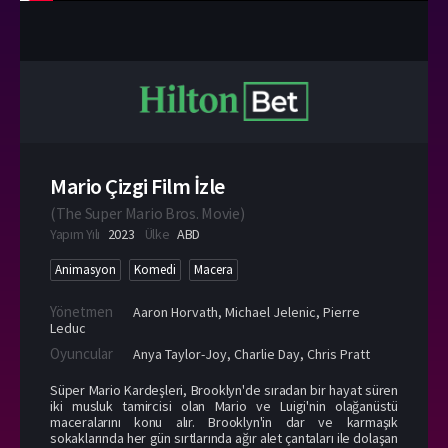
Mario Çizgi Film İzle
(
The Super Mario Bros. Movie
)
Yapım Yılı
2023
Ülke
ABD
Animasyon
Komedi
Macera
Yönetmen
Aaron Horvath
,
Michael Jelenic
,
Pierre
Leduc
Oyuncular
Anya Taylor-Joy
,
Charlie Day
,
Chris Pratt
Süper Mario Kardeşleri, Brooklyn'de sıradan bir hayat süren
iki musluk tamircisi olan Mario ve Luigi'nin olağanüstü
maceralarını konu alır. Brooklyn'in dar ve karmaşık
sokaklarında her gün sırtlarında ağır alet çantaları ile dolaşan