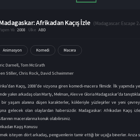
Madagaskar: Afrikadan Kaçış İzle
(
Madagascar: Escape 2 
Yapım Yılı
2008
Ülke
ABD
Animasyon
Komedi
Macera
ric Darnell
,
Tom McGrath
en Stiller
,
Chris Rock
,
David Schwimmer
ika’dan Kaçış, 2008’de vizyona giren komedi-macera filmidir. İlk yapımda yer
ilmde yakın arkadaş olan Marty, Melman, Alex ve Gloria Madagaskar’da tanıştıkları
 bir yaşam alanına düşen karakterler, kökleriyle yüzleşirler ve yeni çevrey
ına gelecek olan olaylardan habersizdir. Madagaskar: Afrikadan Kaçış iz
larının maceralarına konuk olabilirsiniz.
rikadan Kaçış Konusu
ek isteyen dört arkadaş, penguenlerin tamir ettiği bir uçağa binerler. Arıza 