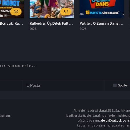
3.0
5.2
Kehribar ile Boncuk: Kayıp Robot Film İzle
Külkedisi: Üç Dilek Full HD İzle
Patiler: O Zaman Dans İzle
2026
2026
2026
Spoiler
Filmizlemeadresi olarak 5651 Sayılı Kanu
içerikler site üyeleri tarafından eklenmektedir.
aklıdır.
düşünüyorsanız
dergi@outlook.com.t
kapsamında bizlere müracaat etmeniz d