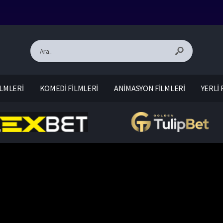
LMLERİ
KOMEDİ FİLMLERİ
ANİMASYON FİLMLERİ
YERLİ 