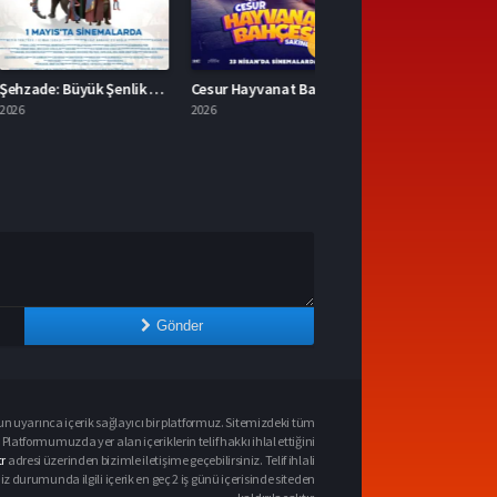
6.0
Şehzade: Büyük Şenlik İzle
Cesur Hayvanat Bahçesi Sakinleri Full İzle
2026
Gönder
n uyarınca içerik sağlayıcı bir platformuz. Sitemizdeki tüm
 Platformumuzda yer alan içeriklerin telif hakkı ihlal ettiğini
r
adresi üzerinden bizimle iletişime geçebilirsiniz. Telif ihlali
urumunda ilgili içerik en geç 2 iş günü içerisinde siteden