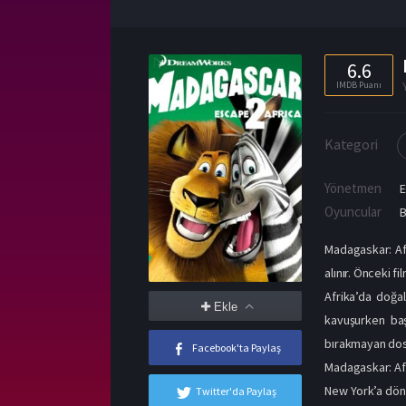
6.6
IMDB Puanı
Kategori
Yönetmen
E
Oyuncular
B
Madagaskar: Afr
alınır. Önceki f
Afrika’da doğal
Ekle
kavuşurken baş
bırakmayan dost
Facebook'ta Paylaş
Madagaskar: Af
New York’a dönm
Twitter'da Paylaş