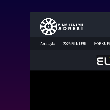
Anasayfa
2025 FİLMLERİ
KORKU Fİ