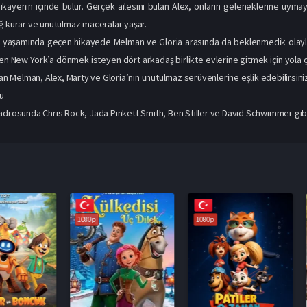
kayenin içinde bulur. Gerçek ailesini bulan Alex, onların geleneklerine uymay
ğ kurar ve unutulmaz maceralar yaşar.
l yaşamında geçen hikayede Melman ve Gloria arasında da beklenmedik olaylar y
 New York’a dönmek isteyen dört arkadaş birlikte evlerine gitmek için yola çı
dan Melman, Alex, Marty ve Gloria’nın unutulmaz serüvenlerine eşlik edebilirsini
u
adrosunda Chris Rock, Jada Pinkett Smith, Ben Stiller ve David Schwimmer gibi i
1080p
1080p
1080p