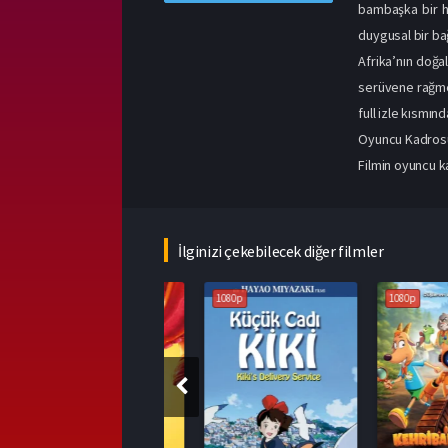
bambaşka bir hi
duygusal bir ba
Afrika’nın doğa
serüvene rağmen
full izle kısmın
Oyuncu Kadros
Filmin oyuncu k
İlginizi çekebilecek diğer filmler
1080p
1080p
1080p