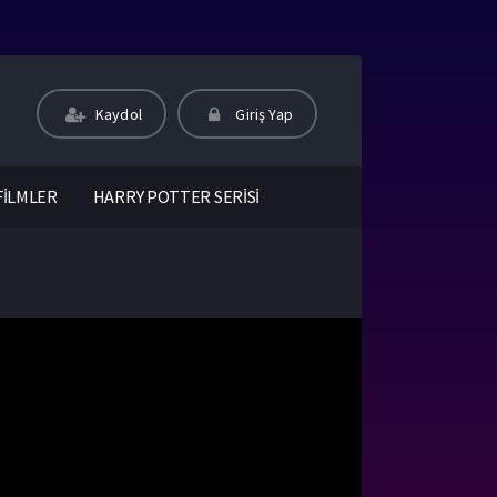
Kaydol
Giriş Yap
FİLMLER
HARRY POTTER SERİSİ