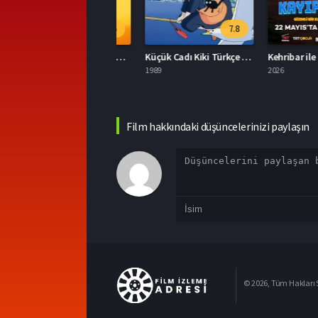
6.5
7.8
Minyonlar ve Canavarlar Full HD İzle
Küçük Cadı Kiki Türkçe Dublaj İzle
026
1989
2026
Film hakkındaki düşüncelerinizi paylaşın
© 2026, Tüm Hakları S