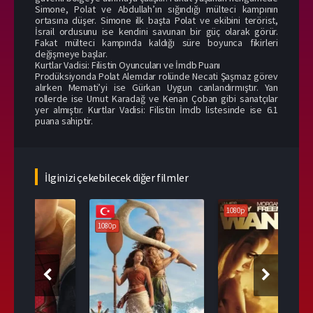
Simone, Polat ve Abdullah’ın sığındığı mülteci kampının
ortasına düşer. Simone ilk başta Polat ve ekibini terörist,
İsrail ordusunu ise kendini savunan bir güç olarak görür.
Fakat mülteci kampında kaldığı süre boyunca fikirleri
değişmeye başlar.
Kurtlar Vadisi: Filistin Oyuncuları ve İmdb Puanı
Prodüksiyonda Polat Alemdar rolünde Necati Şaşmaz görev
alırken Memati’yi ise Gürkan Uygun canlandırmıştır. Yan
rollerde ise Umut Karadağ ve Kenan Çoban gibi sanatçılar
yer almıştır. Kurtlar Vadisi: Filistin İmdb listesinde ise 6.1
puana sahiptir.
İlginizi çekebilecek diğer filmler
1080p
108
1080p