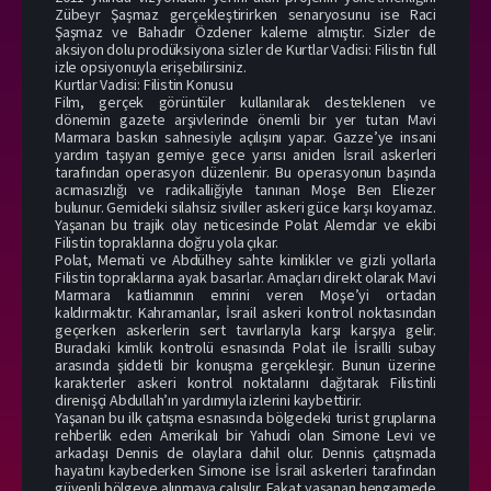
Zübeyr Şaşmaz gerçekleştirirken senaryosunu ise Raci
Şaşmaz ve Bahadır Özdener kaleme almıştır. Sizler de
aksiyon dolu prodüksiyona sizler de Kurtlar Vadisi: Filistin full
izle opsiyonuyla erişebilirsiniz.
Kurtlar Vadisi: Filistin Konusu
Film, gerçek görüntüler kullanılarak desteklenen ve
dönemin gazete arşivlerinde önemli bir yer tutan Mavi
Marmara baskın sahnesiyle açılışını yapar. Gazze’ye insani
yardım taşıyan gemiye gece yarısı aniden İsrail askerleri
tarafından operasyon düzenlenir. Bu operasyonun başında
acımasızlığı ve radikalliğiyle tanınan Moşe Ben Eliezer
bulunur. Gemideki silahsiz siviller askeri güce karşı koyamaz.
Yaşanan bu trajik olay neticesinde Polat Alemdar ve ekibi
Filistin topraklarına doğru yola çıkar.
Polat, Memati ve Abdülhey sahte kimlikler ve gizli yollarla
Filistin topraklarına ayak basarlar. Amaçları direkt olarak Mavi
Marmara katliamının emrini veren Moşe’yi ortadan
kaldırmaktır. Kahramanlar, İsrail askeri kontrol noktasından
geçerken askerlerin sert tavırlarıyla karşı karşıya gelir.
Buradaki kimlik kontrolü esnasında Polat ile İsrailli subay
arasında şiddetli bir konuşma gerçekleşir. Bunun üzerine
karakterler askeri kontrol noktalarını dağıtarak Filistinli
direnişçi Abdullah’ın yardımıyla izlerini kaybettirir.
Yaşanan bu ilk çatışma esnasında bölgedeki turist gruplarına
rehberlik eden Amerikalı bir Yahudi olan Simone Levi ve
arkadaşı Dennis de olaylara dahil olur. Dennis çatışmada
hayatını kaybederken Simone ise İsrail askerleri tarafından
güvenli bölgeye alınmaya çalışılır. Fakat yaşanan hengamede