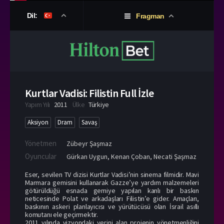
Dil:
Fragman
Kurtlar Vadisi: Filistin Full İzle
Yapım Yılı
2011
Ülke
Türkiye
Aksiyon
Dram
Savaş
Yönetmen
Zübeyr Şaşmaz
Oyuncular
Gürkan Uygun
,
Kenan Çoban
,
Necati Şaşmaz
Eser, sevilen TV dizisi Kurtlar Vadisi’nin sinema filmidir. Mavi
Marmara gemisini kullanarak Gazze’ye yardım malzemeleri
götürüldüğü esnada gemiye yapılan kanlı bir baskın
neticesinde Polat ve arkadaşları Filistin’e gider. Amaçları,
baskının askeri planlayıcısı ve yürütücüsü olan İsrail asıllı
komutanı ele geçirmektir.
2011 yılında vizyondaki yerini alan projenin yönetmenliğini