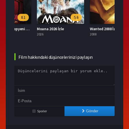
.1
5.6
6.7
Örümcek Adam: Yepyeni Bir Gün Türkçe Dublaj İzle
Moana 2026 İzle
Wanted 2008 İzle
Kolon
2026
2008
2026
Film hakkındaki düşüncelerinizi paylaşın
Spoiler
Gönder