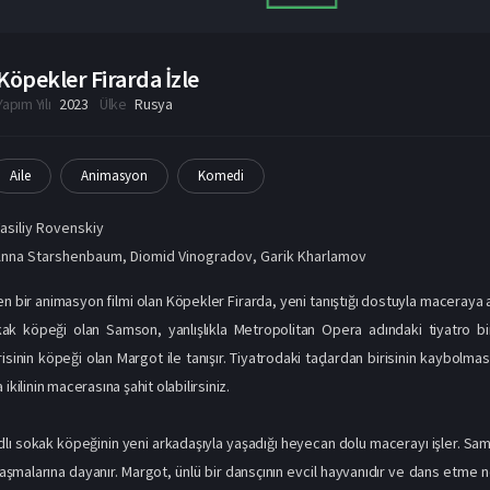
Köpekler Firarda İzle
Yapım Yılı
2023
Ülke
Rusya
Aile
Animasyon
Komedi
asiliy Rovenskiy
Anna Starshenbaum
,
Diomid Vinogradov
,
Garik Kharlamov
 bir animasyon filmi olan Köpekler Firarda, yeni tanıştığı dostuyla maceraya a
kak köpeği olan Samson, yanlışlıkla Metropolitan Opera adındaki tiyatro bi
isinin köpeği olan Margot ile tanışır. Tiyatrodaki taçlardan birisinin kaybolmas
ikilinin macerasına şahit olabilirsiniz.
lı sokak köpeğinin yeni arkadaşıyla yaşadığı heyecan dolu macerayı işler. Sa
laşmalarına dayanır. Margot, ünlü bir dansçının evcil hayvanıdır ve dans etme no