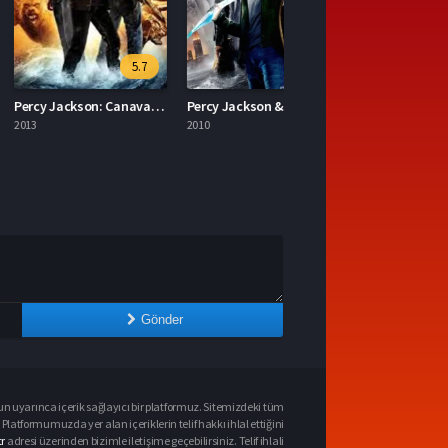
5.7
5.9
Percy Jackson: Canavarlar Denizi Türkçe Dublaj İzle
Percy Jackson & Olimposlular: Şimşek Hırsızı 2010 İzle
2010
Gönder
n uyarınca içerik sağlayıcı bir platformuz. Sitemizdeki tüm
 Platformumuzda yer alan içeriklerin telif hakkı ihlal ettiğini
r
adresi üzerinden bizimle iletişime geçebilirsiniz. Telif ihlali