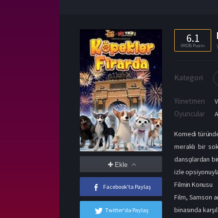
6.1
IMDB Puanı
Kategori
Yönetmen
V
Oyuncular
Komedi türünden
meraklı bir so
dansçılardan bir
Ekle
izle opsiyonuyla 
Filmin Konusu
Facebook'ta Paylaş
Film, Samson ad
binasında karşı
Twitter'da Paylaş