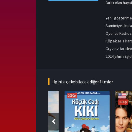
farklı olan haya
Yeni gösterime 
Samimiyet kuran
Oyuncu Kadros
Köpekler Firar
Gryzlov tarafın
2024 yılının Ey
İlginizi çekebilecek diğer filmler
1080p
1080p
1080p