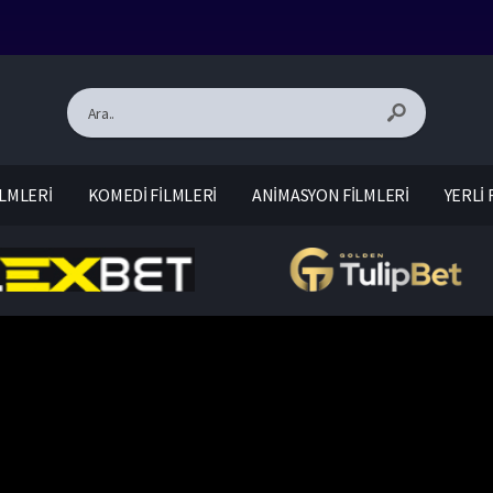
LMLERİ
KOMEDİ FİLMLERİ
ANİMASYON FİLMLERİ
YERLİ 