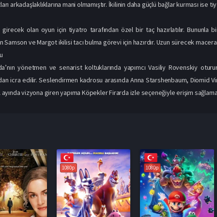
tları arkadaşlaklıklarına mani olmamıştır. İkilinin daha güçlü bağlar kurması ise t
girecek olan oyun için tiyatro tarafından özel bir taç hazırlatılır. Bununla b
 Samson ve Margot ikilisi tacı bulma görevi için hazırdır. Uzun sürecek macerala
u
da’nın yönetmen ve senarist koltuklarında yapımcı Vasiliy Rovenskiy oturur
dan icra edilir. Seslendirmen kadrosu arasında Anna Starshenbaum, Diomid Vin
lül ayında vizyona giren yapıma Köpekler Firarda izle seçeneğiyle erişim sağla
1080p
1080p
1080p