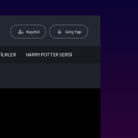
Kaydol
Giriş Yap
FİLMLER
HARRY POTTER SERİSİ