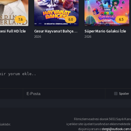
7.6
6.0
6.5
D İzle
Cesur Hayvanat Bahçesi Sakinleri Full İzle
Süper Mario Galaksi İzle
2026
2026
2013
Spoiler
Filmizlemeadresi olarak 5651 Sayılı Kanu
içerikler site üyeleri tarafından eklenmektedir.
aklıdır.
düşünüyorsanız
dergi@outlook.com.t