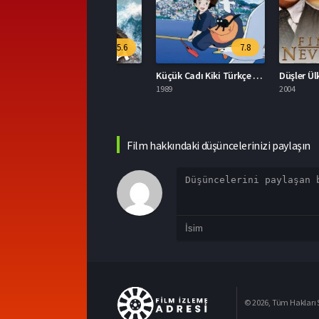
5.6
7.8
oana 2026 İzle
Küçük Cadı Kiki Türkçe Dublaj İzle
Düşler Ülkesi Full H
026
1989
2004
Film hakkındaki düşüncelerinizi paylaşın
© 2026, Tüm Hakları S