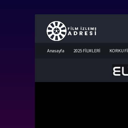
Anasayfa
2025 FİLMLERİ
KORKU Fİ