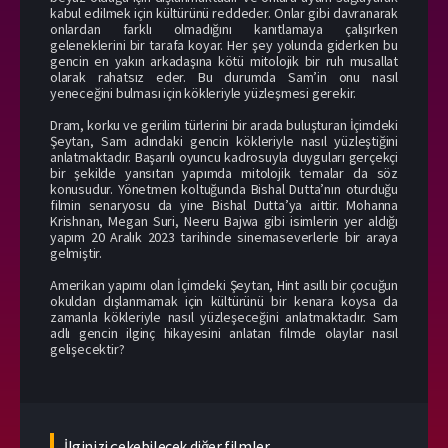
kabul edilmek için kültürünü reddeder. Onlar gibi davranarak
onlardan farklı olmadığını kanıtlamaya çalışırken
geleneklerini bir tarafa koyar. Her şey yolunda giderken bu
gencin en yakın arkadaşına kötü mitolojik bir ruh musallat
olarak rahatsız eder. Bu durumda Sam’in onu nasıl
yeneceğini bulması için kökleriyle yüzleşmesi gerekir.
Dram, korku ve gerilim türlerini bir arada buluşturan İçimdeki
Şeytan, Sam adındaki gencin kökleriyle nasıl yüzleştiğini
anlatmaktadır. Başarılı oyuncu kadrosuyla duyguları gerçekçi
bir şekilde yansıtan yapımda mitolojik temalar da söz
konusudur. Yönetmen koltuğunda Bishal Dutta’nın oturduğu
filmin senaryosu da yine Bishal Dutta’ya aittir. Mohanna
Krishnan, Megan Suri, Neeru Bajwa gibi isimlerin yer aldığı
yapım 20 Aralık 2023 tarihinde sinemaseverlerle bir araya
gelmiştir.
Amerikan yapımı olan İçimdeki Şeytan, Hint asıllı bir çocuğun
okuldan dışlanmamak için kültürünü bir kenara koysa da
zamanla kökleriyle nasıl yüzleşeceğini anlatmaktadır. Sam
adlı gencin ilginç hikayesini anlatan filmde olaylar nasıl
gelişecektir?
İlginizi çekebilecek diğer filmler