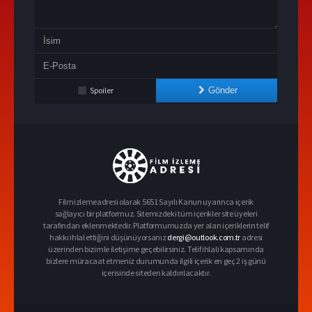
Spoiler
Gönder
Filmizlemeadresi olarak 5651 Sayılı Kanun uyarınca içerik
sağlayıcı bir platformuz. Sitemizdeki tüm içerikler site üyeleri
tarafından eklenmektedir. Platformumuzda yer alan içeriklerin telif
hakkı ihlal ettiğini düşünüyorsanız
dergi@outlook.com.tr
adresi
üzerinden bizimle iletişime geçebilirsiniz. Telif ihlali kapsamında
bizlere müracaat etmeniz durumunda ilgili içerik en geç 2 iş günü
içerisinde siteden kaldırılacaktır.