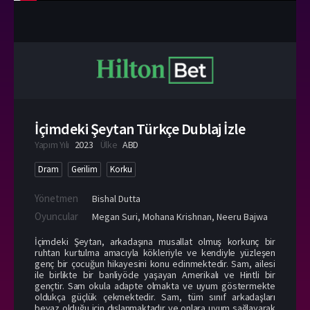
İçimdeki Şeytan Türkçe Dublaj İzle
Yapım Yılı
2023
Ülke
ABD
Dram
Gerilim
Korku
Yönetmen
Bishal Dutta
Oyuncular
Megan Suri
,
Mohana Krishnan
,
Neeru Bajwa
İçimdeki Şeytan, arkadaşına musallat olmuş korkunç bir
ruhtan kurtulma amacıyla kökleriyle ve kendiyle yüzleşen
genç bir çocuğun hikayesini konu edinmektedir. Sam, ailesi
ile birlikte bir banliyöde yaşayan Amerikalı ve Hintli bir
gençtir. Sam okula adapte olmakta ve uyum göstermekte
oldukça güçlük çekmektedir. Sam, tüm sınıf arkadaşları
beyaz olduğu için dışlanmaktadır ve onlara uyum sağlayarak