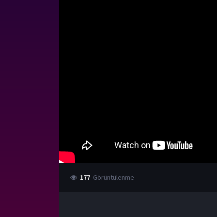
177
Görüntülenme