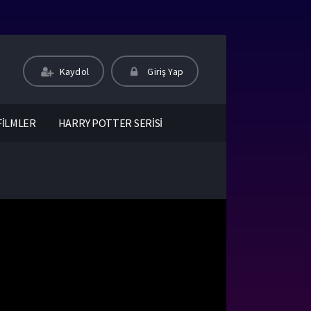
Kaydol
Giriş Yap
FİLMLER
HARRY POTTER SERİSİ