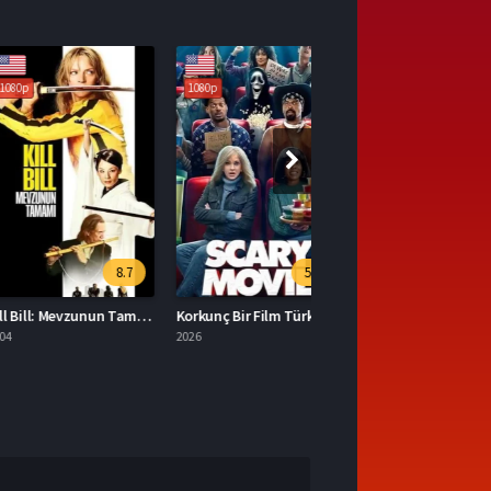
1080p
8.7
5.3
Kill Bill: Mevzunun Tamamı Türkçe Dublaj İzle
Korkunç Bir Film Türkçe Dublaj İzle
2026