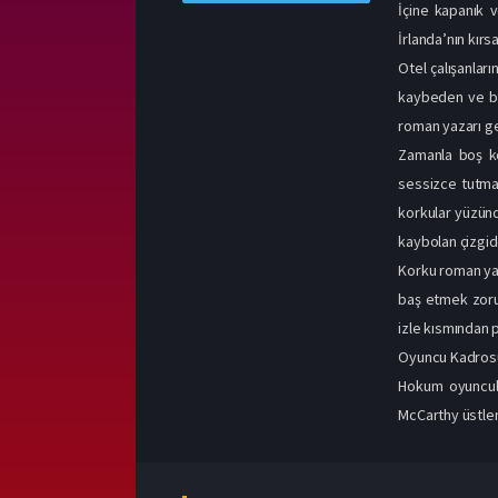
İçine kapanık 
İrlanda’nın kırs
Otel çalışanları
kaybeden ve bal
roman yazarı ge
Zamanla boş ko
sessizce tutmak
korkular yüzünd
kaybolan çizgide
Korku roman yaz
baş etmek zorun
izle kısmından p
Oyuncu Kadros
Hokum oyuncula
McCarthy üstlen