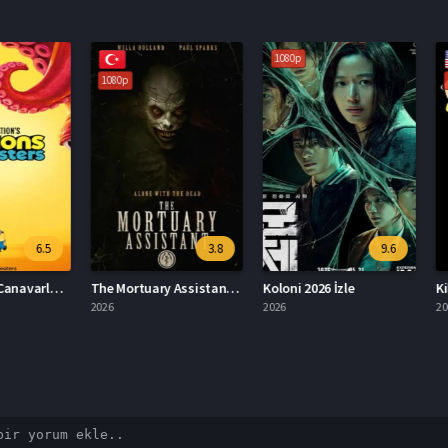
1080p
1080p
1080p
6.5
3.8
9.6
Minyonlar ve Canavarlar Full HD İzle
The Mortuary Assistant Türkçe Dublaj İzle
Koloni 2026 İzle
2026
2026
2004