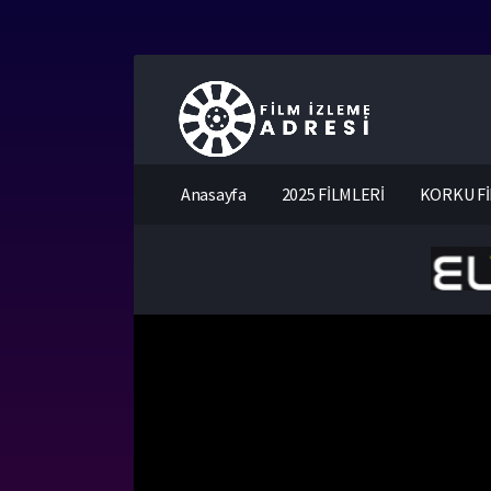
Anasayfa
2025 FİLMLERİ
KORKU Fİ