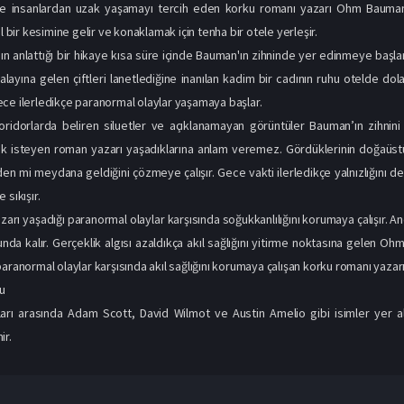
ve insanlardan uzak yaşamayı tercih eden korku romanı yazarı Ohm Bauman, a
al bir kesimine gelir ve konaklamak için tenha bir otele yerleşir.
nın anlattığı bir hikaye kısa süre içinde Bauman'ın zihninde yer edinmeye başlar
ayına gelen çiftleri lanetlediğine inanılan kadim bir cadının ruhu otelde dola
ce ilerledikçe paranormal olaylar yaşamaya başlar.
ridorlarda beliren siluetler ve açıklanamayan görüntüler Bauman’ın zihnini
 isteyen roman yazarı yaşadıklarına anlam veremez. Gördüklerinin doğaüstü b
en mi meydana geldiğini çözmeye çalışır. Gece vakti ilerledikçe yalnızlığını
 sıkışır.
arı yaşadığı paranormal olaylar karşısında soğukkanlılığını korumaya çalışır. 
da kalır. Gerçeklik algısı azaldıkça akıl sağlığını yitirme noktasına gelen Oh
aranormal olaylar karşısında akıl sağlığını korumaya çalışan korku romanı yazarı
u
rı arasında Adam Scott, David Wilmot ve Austin Amelio gibi isimler yer alır
ir.