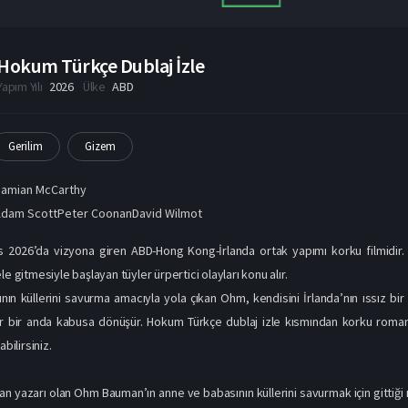
Hokum Türkçe Dublaj İzle
Yapım Yılı
2026
Ülke
ABD
Gerilim
Gizem
Damian McCarthy
Adam ScottPeter CoonanDavid Wilmot
 2026’da vizyona giren ABD-Hong Kong-İrlanda ortak yapımı korku filmidir.
le gitmesiyle başlayan tüyler ürpertici olayları konu alır.
ın küllerini savurma amacıyla yola çıkan Ohm, kendisini İrlanda’nın ıssız bir k
r bir anda kabusa dönüşür. Hokum Türkçe dublaj izle kısmından korku romanı
abilirsiniz.
 yazarı olan Ohm Bauman’ın anne ve babasının küllerini savurmak için gittiği ıss