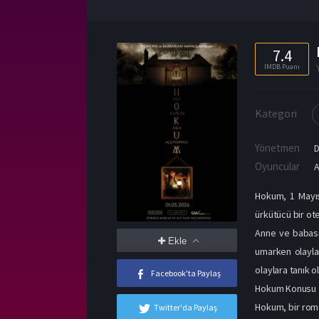
7.4
IMDB Puanı
Kategori
Yönetmen
Oyuncular
Hokum, 1 Mayıs
ürkütücü bir ote
Anne ve babasın
Ekle
umarken olayla
olaylara tanık ol
Facebook'ta Paylaş
Hokum Konusu
Hokum, bir roman
Twitter'da Paylaş