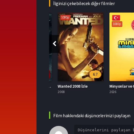
İlginizi çekebilecek diğer filmler
1080p
1080p
1080p
6.7
Ölünün Laneti Full HD İzle
Wanted 2008 İzle
026
2008
2026
Film hakkındaki düşüncelerinizi paylaşın