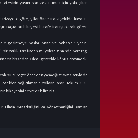
ilesinin yasını son kez tutmak için yola çıkar.
. Rivayete göre, yıllar önce trajik şekilde hayatını
şır. Başta bu hikayeyi hurafe inanışı olarak gören
 ele geçirmeye başlar. Anne ve babasının yasını
ir varlık tarafından mı yoksa zihninde yarattığı
 derinden hisseden Ohm, gerçekle kâbus arasındaki
Ancak bu süreçte önceden yaşadığı travmalarıyla da
m, otelden sağ çıkmanın yollarını arar. Hokum 2026
nın hikayesini seyredebilirsiniz.
. Filmin senaristliğini ve yönetmenliğini Damian