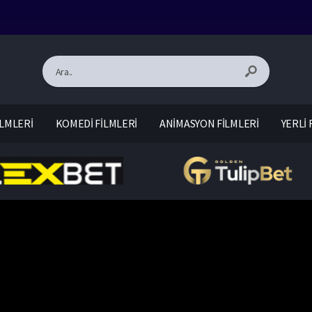
LMLERİ
KOMEDİ FİLMLERİ
ANİMASYON FİLMLERİ
YERLİ 