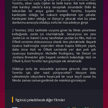
Toretto, siber suçlu Cipher ile birlik kurar. İkili terk edilmiş
olan kardeşi Jakob’a karşı savaşmak zorundadır. Ekibi ile
tekrardan bir araya gelen Dominic Toretto, başında
kardeşinin olduğu bir suikastı engellemek için çabalar.
Kardeşinin lideri olduğu ve Dünya’yı yıkacak olan bu planı
durdurma amacıyla oldukça zorlu bir mücadeleye girişir.
2 Temmuz 2021 tarihinde vizyona giren bu filmin yönetmen
koltuğunda Justin Lin oturmaktadır. Senaryosu ise yine
Justin Lin ve Daniel Casey tarafından yazılan bu film, Hızlı ve
Öfkeli serisinin dokuzuncusu olarak öne çıkmaktadır. Başarılı
oyuncu kadrosuyla seyircileri ekran başına kitleyen yapıt,
daha önce Hızlı ve Öfkeli serisinde yer alan pek çok
oyuncuyu barındırıyor. Michelle Rodriguez, Vin Diesel ve
Jordana Brewster gibi başarılı isimlerin bulunduğu Hızlı ve
Öfkeli 9, Dom Toretto’nun geçmişini ele almaktadır.
Oldukça zorlu bir mücadele içerisine girecek olan Dom
Toretto için işler nasıl yürüyecektir? Aksiyon dolu
sahneleriyle izleyicilere heyecanlı bir seyir keyfi sunan bu
filmde zaman zaman gerilmek de mümkün görünüyor.
İlginizi çekebilecek diğer filmler