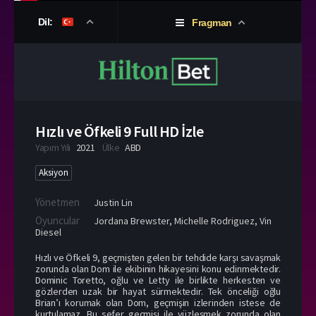
Dil:
Fragman
Hızlı ve Öfkeli 9 Full HD İzle
Yapım Yılı
2021
Ülke
ABD
Aksiyon
Yönetmen
Justin Lin
Oyuncular
Jordana Brewster
,
Michelle Rodriguez
,
Vin
Diesel
Hızlı ve Öfkeli 9, geçmişten gelen bir tehdide karşı savaşmak
zorunda olan Dom ile ekibinin hikayesini konu edinmektedir.
Dominic Toretto, oğlu ve Letty ile birlikte herkesten ve
gözlerden uzak bir hayat sürmektedir. Tek önceliği oğlu
Brian’ı korumak olan Dom, geçmişin izlerinden istese de
kurtulamaz. Bu sefer geçmişi ile yüzleşmek zorunda olan