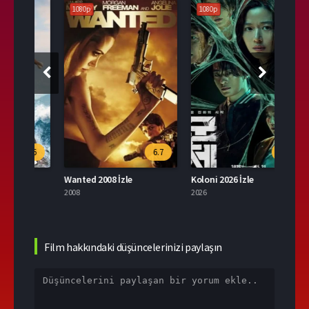
1080p
1080p
108
.6
6.7
9.6
Wanted 2008 İzle
Koloni 2026 İzle
2008
2026
2004
Film hakkındaki düşüncelerinizi paylaşın