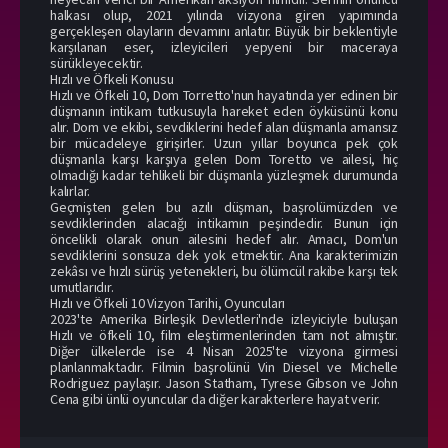
halkası olup, 2021 yılında vizyona giren yapımında
gerçekleşen olayların devamını anlatır. Büyük bir beklentiyle
karşılanan eser, izleyicileri yepyeni bir maceraya
sürükleyecektir.
Hızlı ve Öfkeli Konusu
Hızlı ve Öfkeli 10, Dom Torretto'nun hayatında yer edinen bir
düşmanın intikam tutkusuyla hareket eden öyküsünü konu
alır. Dom ve ekibi, sevdiklerini hedef alan düşmanla amansız
bir mücadeleye girişirler. Uzun yıllar boyunca pek çok
düşmanla karşı karşıya gelen Dom Toretto ve ailesi, hiç
olmadığı kadar tehlikeli bir düşmanla yüzleşmek durumunda
kalırlar.
Geçmişten gelen bu azılı düşman, başrolümüzden ve
sevdiklerinden alacağı intikamın peşindedir. Bunun için
öncelikli olarak onun ailesini hedef alır. Amacı, Dom'un
sevdiklerini sonsuza dek yok etmektir. Ana karakterimizin
zekâsı ve hızlı sürüş yetenekleri, bu ölümcül rakibe karşı tek
umutlarıdır.
Hızlı ve Öfkeli 10 Vizyon Tarihi, Oyuncuları
2023'te Amerika Birleşik Devletleri'nde izleyiciyle buluşan
Hızlı ve öfkeli 10, film eleştirmenlerinden tam not almıştır.
Diğer ülkelerde ise 4 Nisan 2025'te vizyona girmesi
planlanmaktadır. Filmin başrolünü Vin Diesel ve Michelle
Rodriguez paylaşır. Jason Statham, Tyrese Gibson ve John
Cena gibi ünlü oyuncular da diğer karakterlere hayat verir.