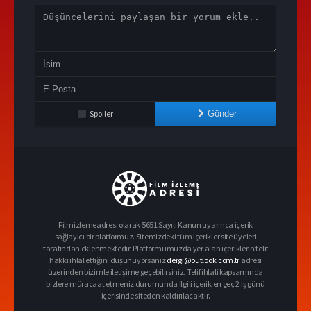
Spoiler
Gönder
Filmizlemeadresi olarak 5651 Sayılı Kanun uyarınca içerik
sağlayıcı bir platformuz. Sitemizdeki tüm içerikler site üyeleri
tarafından eklenmektedir. Platformumuzda yer alan içeriklerin telif
hakkı ihlal ettiğini düşünüyorsanız
dergi@outlook.com.tr
adresi
üzerinden bizimle iletişime geçebilirsiniz. Telif ihlali kapsamında
bizlere müracaat etmeniz durumunda ilgili içerik en geç 2 iş günü
içerisinde siteden kaldırılacaktır.