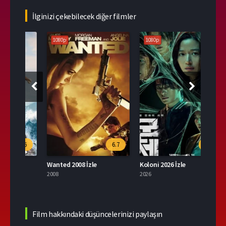
İlginizi çekebilecek diğer filmler
1080p
1080p
108
.6
6.7
9.6
Wanted 2008 İzle
Koloni 2026 İzle
2008
2026
2004
Film hakkındaki düşüncelerinizi paylaşın