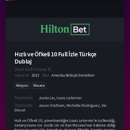
Hızlı ve Öfkeli 10 Full İzle Türkçe
Dublaj
(
Fast and Furious X
)
Yapım Yılı
2023
Ülke
Amerika Birleşik Devletleri
Aksiyon
Macera
Yönetmen
Justin Lin
,
Louis Leterrier
Oyuncular
Jason Statham
,
Michelle Rodriguez
,
Vin
Diesel
Hızlı ve Öfkeli 10, yönetmenliğini Louis Leterrier'ın üstlendiği,
senaryosunu ise Justin Lin ve Dan Mazeau'nun kaleme aldığı
heyecan verici bir Amerikan aksiyon filmidir. Serinin onuncu