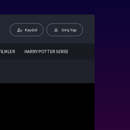
Kaydol
Giriş Yap
FİLMLER
HARRY POTTER SERİSİ