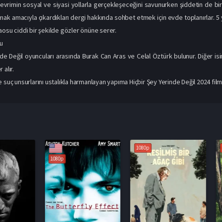
evrimin sosyal ve siyasi yollarla gerçekleşeceğini savunurken şiddetin de bir
rmak amacıyla çıkardıkları dergi hakkında sohbet etmek için evde toplanırlar. 5 
aosu ciddi bir şekilde gözler önüne serer.
u
nde Değil oyuncuları arasında Burak Can Aras ve Celal Öztürk bulunur. Diğer is
 alır.
 suç unsurlarını ustalıkla harmanlayan yapıma Hiçbir Şey Yerinde Değil 2024 filmi 
1080p
1080p
1080p