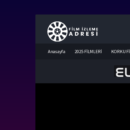
Anasayfa
2025 FİLMLERİ
KORKU Fİ