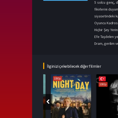
5 solcu genç, d
fikirlerini duyu
siyasetindeki k
Oyuncu Kadros
Hiçbir Şey Yeri
Efe Taşdelen yer
Dram, gerilim ve
İlginizi çekebilecek diğer filmler
1080p
1080p
1080p