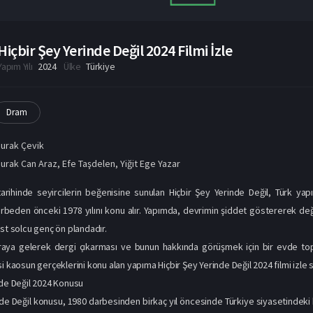
Hiçbir Şey Yerinde Değil 2024 Filmi İzle
Yapım Yılı
2024
Ülke
Türkiye
Dram
urak Çevik
urak Can Araz
,
Efe Taşdelen
,
Yiğit Ege Yazar
arihinde seyircilerin beğenisine sunulan Hiçbir Şey Yerinde Değil, Türk yap
beden önceki 1978 yılını konu alır. Yapımda, devrimin şiddet göstererek değ
ist solcu genç ön plandadır.
araya gelerek dergi çıkarması ve bunun hakkında görüşmek için bir evde topl
i kaosun gerçeklerini konu alan yapıma Hiçbir Şey Yerinde Değil 2024 filmi izle s
nde Değil 2024 Konusu
nde Değil konusu, 1980 darbesinden birkaç yıl öncesinde Türkiye siyasetindeki 