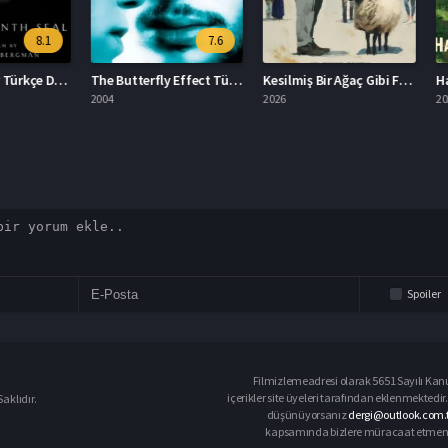
8.1
7.6
Yedinci Mühür Türkçe Dublaj İzle
The Butterfly Effect Türkçe Dublaj İzle
Kesilmiş Bir Ağaç Gibi Filmi İzle
2004
2026
2024
Spoiler
Filmizlemeadresi olarak 5651 Sayılı Kanu
içerikler site üyeleri tarafından eklenmektedir.
aklıdır.
düşünüyorsanız
dergi@outlook.com.t
kapsamında bizlere müracaat etmeniz d