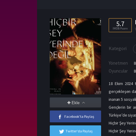
5.7
IMDB Puanı
Kategori
Yönetmen
B
Oyuncular
B
18 Ekim 2024 t
gerçekleşen dar
inanan 5 sosyal
Ekle
Gençlerin bir 
Türkiye’de siyas
Facebook'ta Paylaş
Hiçbir Şey Yeri
Hiçbir Şey Yeri
Twitter'da Paylaş