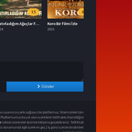
3.5
6.9
Hatırladığım Ağaçlar Full HD İzle
Koro Bir Filmi İzle
2026
Gönder
n uyarınca içerik sağlayıcı bir platformuz. Sitemizdeki tüm
 Platformumuzda yer alan içeriklerin telif hakkı ihlal ettiğini
r
adresi üzerinden bizimle iletişime geçebilirsiniz. Telif ihlali
urumunda ilgili içerik en geç 2 iş günü içerisinde siteden