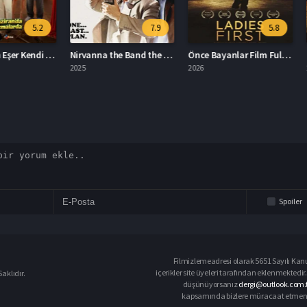
5.2
7.9
5.8
Kıyma: Hain Eşer Kendi Düşer Full HD İzle
Nirvanna the Band the Show the Movie Türkçe Dublaj İzle
Önce Bayanlar Film Full HD İzle
2025
2026
2026
Spoiler
Filmizlemeadresi olarak 5651 Sayılı Kanu
içerikler site üyeleri tarafından eklenmektedir.
aklıdır.
düşünüyorsanız
dergi@outlook.com.t
kapsamında bizlere müracaat etmeniz d