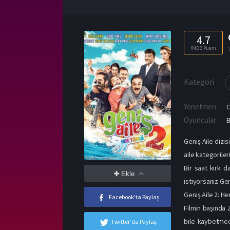
4.7
IMDB Puanı
Kategori
Yönetmen
Oyuncular
B
Geniş Aile dizi
aile kategoriler
Bir saat kırk d
Ekle
istiyorsanız Geni
Geniş Aile 2: He
Facebook'ta Paylaş
Filmin başında 
bile kaybetmed
Twitter'da Paylaş