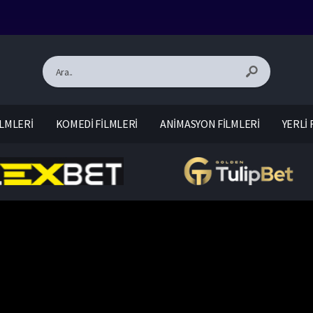
LMLERİ
KOMEDİ FİLMLERİ
ANİMASYON FİLMLERİ
YERLİ 