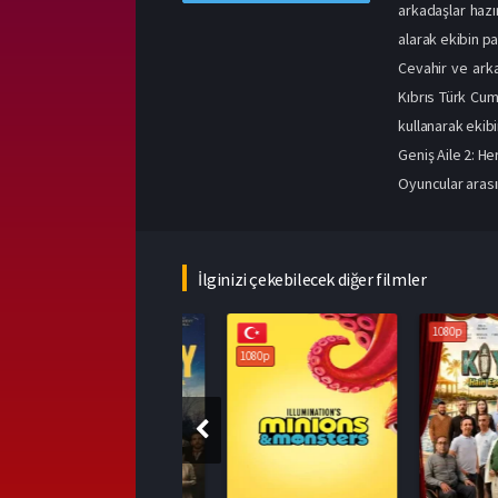
arkadaşlar hazır
alarak ekibin pa
Cevahir ve arka
Kıbrıs Türk Cum
kullanarak ekibi
Geniş Aile 2: H
Oyuncular arası
İlginizi çekebilecek diğer filmler
1080p
1080p
1080p