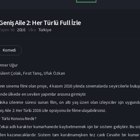
Geniş Aile 2: Her Türlü Full İzle
Yapım Yılı
2016
Ülke
Türkiye
Komedi
Ömer Uğur
ülent Çolak
,
Fırat Tanış
,
Ufuk Özkan
sinin sinema filmi olan proje, 4 kasım 2016 yılında sinemalarda seyircilerle bu
inde ülkede en sevilen yapımlar arasına girmiştir.
akika izlenme süresi sunan film, on altı yaş üzeri olan izleyiciler için uygund
ş Aile 2: Her Türlü 2016 izle opsiyonu ile filme ulaşabilirsiniz.
r Türlü Konusu Nedir?
Zekai adlı karakter kumarhanede kaybetmemek için bir sistem geliştirir. Bu 
en kazanacaklardır. Sistem tam kurulmamışken tez canlı Cevahir bir kumar