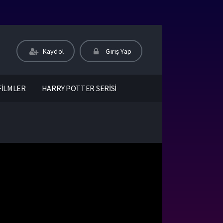
Kaydol
Giriş Yap
FİLMLER
HARRY POTTER SERİSİ