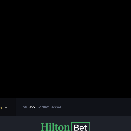
355
Görüntülenme
n