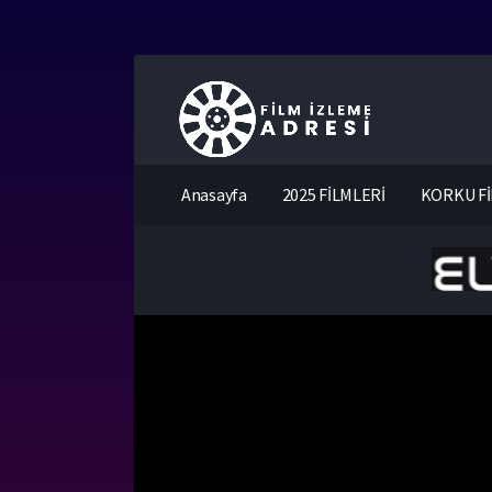
Anasayfa
2025 FİLMLERİ
KORKU Fİ