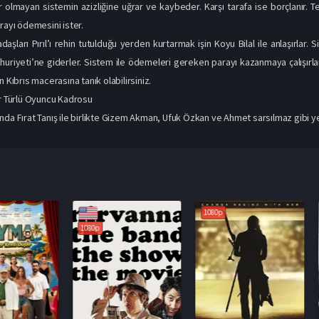
 olmayan sistemin azizliğine uğrar ve kaybeder. Karşı tarafa ise borçlanır. Tehl
rayı ödemesini ister.
daşları Pırıl’ı rehin tutulduğu yerden kurtarmak işin Koyu Bilal ile anlaşırlar
huriyeti’ne giderler. Sistem ile ödemeleri gereken parayı kazanmaya çalışırlar.
n Kıbrıs macerasına tanık olabilirsiniz.
er Türlü Oyuncu Kadrosu
nda Fırat Tanış ile birlikte Gizem Akman, Ufuk Özkan ve Ahmet sarsılmaz gibi ye
1080p
1080p
1080p