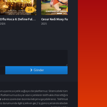
2.4
7.0
Oflu Hoca 6: Define Full İzle
Cesur Kedi Moxy Full HD İzle
2025
Gönder
n uyarınca içerik sağlayıcı bir platformuz. Sitemizdeki tüm
 Platformumuzda yer alan içeriklerin telif hakkı ihlal ettiğini
r
adresi üzerinden bizimle iletişime geçebilirsiniz. Telif ihlali
urumunda ilgili içerik en geç 2 iş günü içerisinde siteden