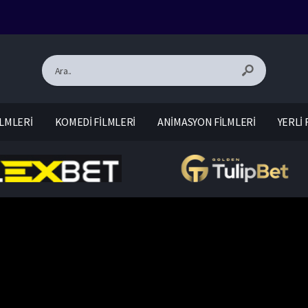
LMLERİ
KOMEDİ FİLMLERİ
ANİMASYON FİLMLERİ
YERLİ 