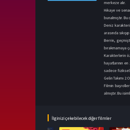
merkeze alır.
Hikaye ve senar
bunalmıştır. Bu 
Deniz karakteri
arasında sıkışıp
Berrin, geçmişt
bırakmamaya çal
Karakterlerin ö
hayatlarının en 
sadece fiziksel
Gelin Takımı 2 
Filmin başroll
almıştır. Bu isi
İlginizi çekebilecek diğer filmler