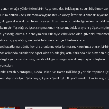
yonun en ağır yüklerinden birini Ayça omuzlar. Tek başına çocuk büyütmek zo
durum onu bir kaçış, bir mola arayışına iter ve çareyi İzmir’deki annesinin yanı
, duygusal olarak bir tıkanma yaşar. Uzun süredir beklediği evlenme teklifini
 kalmıştır. Yaşadığı bu içsel çatışma, onun kişisel mutluluk arayışını gölgelemiştir
e yaşadığı olumsuz deneyimlerin etkisiyle erkeklere olan güvenini tamamen y
ışsa da, yaşadığı güvensizlik hali onu içten içe tüketmektedir.
zel hayatlarına dönüp kendi sorunlarına odaklanmaları, kaçınılmaz olarak birbi
zor anlarında birbirlerine siper olan arkadaşlar, artık farkında bile olmadan duyg
 değil aynı zamanda duygusal da olduğunu vurgulayarak seyirciyle buluşturur.
Oyuncuları
erinde Emrah Altıntoprak, Seda Bakan ve Baran Bölükbaşı yer alır. Yapımda 
mlerin dışında Nilperi Şahinkaya, Ayşenil Şamlıoğlu, Büşra Yılmazkurt ve Ali Yoğu