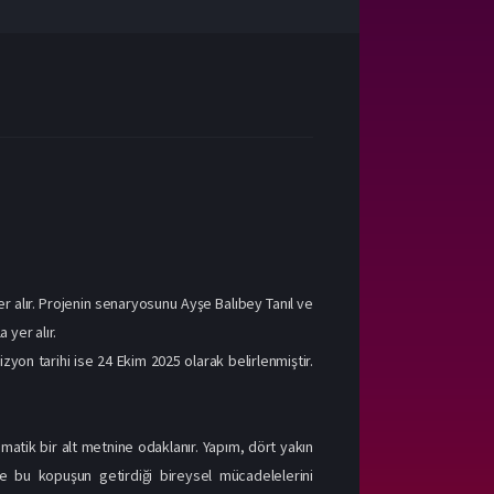
r alır. Projenin senaryosunu Ayşe Balıbey Tanıl ve
 yer alır.
izyon tarihi ise 24 Ekim 2025 olarak belirlenmiştir.
amatik bir alt metnine odaklanır. Yapım, dört yakın
ve bu kopuşun getirdiği bireysel mücadelelerini