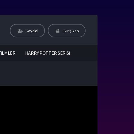
Kaydol
Giriş Yap
FİLMLER
HARRY POTTER SERİSİ