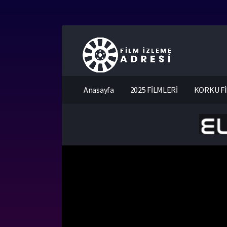
Anasayfa
2025 FİLMLERİ
KORKU Fİ