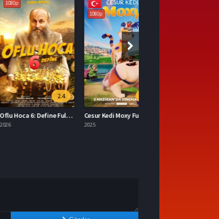
1080p
2.4
7.0
Oflu Hoca 6: Define Full İzle
Cesur Kedi Moxy Full HD İzle
2025