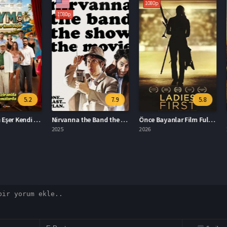
1080p
1080p
1080p
5.2
7.9
5.8
Kıyma: Hain Eşer Kendi Düşer Full HD İzle
Nirvanna the Band the Show the Movie Türkçe Dublaj İzle
Önce Bayanlar Film Full HD İzle
2025
2026
2026