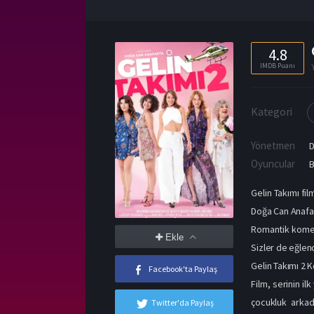
4.8
IMDB Puanı
Kategori
Yönetmen
D
Oyuncular
B
Gelin Takımı fi
Doğa Can Anafart
Romantik komedi 
Ekle
Sizler de eğlenc
Gelin Takımı 2 
Facebook'ta Paylaş
Film, serinin i
çocukluk arkad
Twitter'da Paylaş