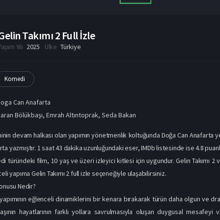
Gelin Takımı 2 Full İzle
Yapım Yılı
2025
Ülke
Türkiye
Komedi
oga Can Anafarta
aran Bölükbaşı
,
Emrah Altıntoprak
,
Seda Bakan
lminin devam halkası olan yapımın yönetmenlik koltuğunda Doğa Can Anafarta ye
a yazmıştır. 1 saat 43 dakika uzunluğundaki eser, IMDb listesinde ise 4.8 puanla
türündeki film, 10 yaş ve üzeri izleyici kitlesi için uygundur. Gelin Takımı 2 v
eli yapıma Gelin Takımı 2 full izle seçeneğiyle ulaşabilirsiniz.
Konusu Nedir?
lk yapımının eğlenceli dinamiklerini bir kenara bırakarak türün daha olgun ve dr
aşının hayatlarının farklı yollara savrulmasıyla oluşan duygusal mesafeyi 