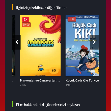
İlginizi çekebilecek diğer filmler
1080p
108
1080p
.1
6.5
7.8
Tonari no Totoro 2007 Full İzle
Minyonlar ve Canavarlar Full HD İzle
Küçük Cadı Kiki Türkçe Dublaj İzle
2026
1989
2026
Film hakkındaki düşüncelerinizi paylaşın