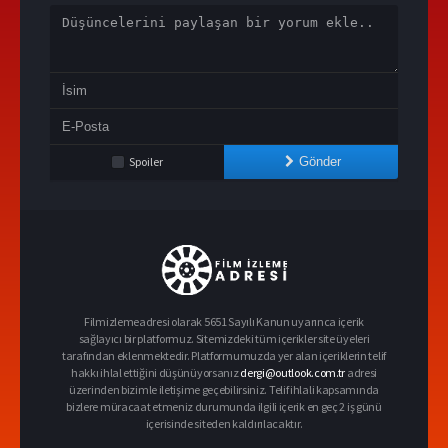
Spoiler
Gönder
Filmizlemeadresi olarak 5651 Sayılı Kanun uyarınca içerik
sağlayıcı bir platformuz. Sitemizdeki tüm içerikler site üyeleri
tarafından eklenmektedir. Platformumuzda yer alan içeriklerin telif
hakkı ihlal ettiğini düşünüyorsanız
dergi@outlook.com.tr
adresi
üzerinden bizimle iletişime geçebilirsiniz. Telif ihlali kapsamında
bizlere müracaat etmeniz durumunda ilgili içerik en geç 2 iş günü
içerisinde siteden kaldırılacaktır.