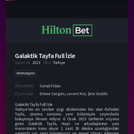
Galaktik Tayfa Full İzle
Yapım Yılı
2023
Ülke
Türkiye
Animasyon
Yönetmen
İsmail Fidan
Oyuncular
Emine Sergen
,
Levent Kol
,
Şirin Giobbi
Galaktik Tayfa Full İzle
Türkiye’nin en sevilen çizgi dizilerinden biri olan Rafadan
Tayfa, sinema serisinin yeni bölümüyle seyircilerle
buluşmaya devam ediyor. 6 Ocak 2023 tarihinde vizyona
giren Galaktik Tayfa, Hayri ve arkadaşlarının yeni
maceralarını konu alıyor. 1 saat 26 dakika uzunluğundaki
yapımda yaş sınırı bulunmuyor ve genel izleyici kitlesine