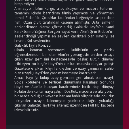
hitap ediyor.
Animasyon, bilim kurgu, aile, aksiyon ve macera türlerinin
tamamını içinde barındıran filmin yapımcısı ve yönetmeni
İsmail Fidan’dır. Çocuklar tarafından beğeniyle takip edilen
film, Ozan Çivit tarafından kaleme alınmıştır. Usta isimlerin
seslendirmen olarak görev aldığı Galaktik Tayfa’da Kamil
karakterine Yağmur Sergen hayat verir. Akın’ı Şirin Giobbi’nin
seslendirdiği yapımın en sevilen karakteri olan Hayri’yi ise
Levent Kol seslendirir.
Galaktik Tayfa Konusu
Filmin konusu Astronomi kulübünün en parlak
öğrencilerinden biri olan Akın’ın yörüngede aniden ortaya
çıkan uzay gemisini keşfetmesiyle başlar. Bütün dünyayı
etkileyen bu keşfe Hayri’nin de katılmasıyla olaylar gelişir.
Gazetelere çıkan ikiliyi fark eden ve uzay gemisinin sahibi
olan uzaylı, Hayri’den yardım istemeye karar verir.
Amacı Hayri’yi bulup uzay gemisini geri almak olan uzaylı,
yolda kötülerle ve tehlikeli durumlarla karşılaşır. Sonunda
Hayri ve Akın’la buluşan karakterimiz birlik olup dünyayı
kötülerden kurtarmaya çalışır. Dostluk, macera ve aksiyonun
bir arada olduğu hikayenin her anı farklı sürprizlerle doludur.
İzleyicileri uzayın bilinmeyen yönlerine doğru yolculuğa
çıkaran Galaktik Tayfa’yı sitemiz üzerinden Full HD kalitede
izleyebilirsiniz.