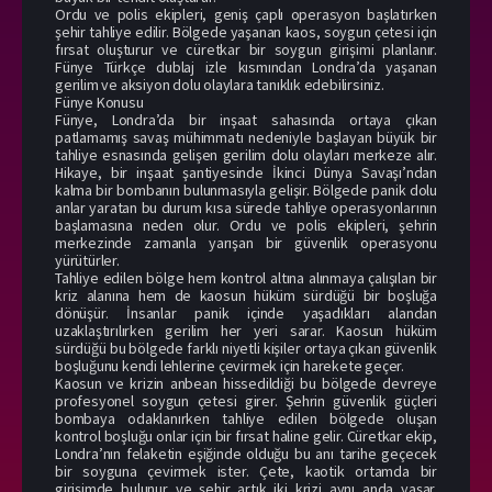
Ordu ve polis ekipleri, geniş çaplı operasyon başlatırken
şehir tahliye edilir. Bölgede yaşanan kaos, soygun çetesi için
fırsat oluşturur ve cüretkar bir soygun girişimi planlanır.
Fünye Türkçe dublaj izle kısmından Londra’da yaşanan
gerilim ve aksiyon dolu olaylara tanıklık edebilirsiniz.
Fünye Konusu
Fünye, Londra’da bir inşaat sahasında ortaya çıkan
patlamamış savaş mühimmatı nedeniyle başlayan büyük bir
tahliye esnasında gelişen gerilim dolu olayları merkeze alır.
Hikaye, bir inşaat şantiyesinde İkinci Dünya Savaşı’ndan
kalma bir bombanın bulunmasıyla gelişir. Bölgede panik dolu
anlar yaratan bu durum kısa sürede tahliye operasyonlarının
başlamasına neden olur. Ordu ve polis ekipleri, şehrin
merkezinde zamanla yarışan bir güvenlik operasyonu
yürütürler.
Tahliye edilen bölge hem kontrol altına alınmaya çalışılan bir
kriz alanına hem de kaosun hüküm sürdüğü bir boşluğa
dönüşür. İnsanlar panik içinde yaşadıkları alandan
uzaklaştırılırken gerilim her yeri sarar. Kaosun hüküm
sürdüğü bu bölgede farklı niyetli kişiler ortaya çıkan güvenlik
boşluğunu kendi lehlerine çevirmek için harekete geçer.
Kaosun ve krizin anbean hissedildiği bu bölgede devreye
profesyonel soygun çetesi girer. Şehrin güvenlik güçleri
bombaya odaklanırken tahliye edilen bölgede oluşan
kontrol boşluğu onlar için bir fırsat haline gelir. Cüretkar ekip,
Londra’nın felaketin eşiğinde olduğu bu anı tarihe geçecek
bir soyguna çevirmek ister. Çete, kaotik ortamda bir
girişimde bulunur ve şehir artık iki krizi aynı anda yaşar.