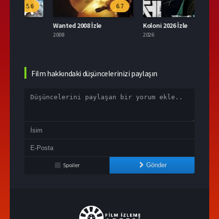
.6
6.7
9.6
Wanted 2008 İzle
Koloni 2026 İzle
2008
2026
2004
Film hakkındaki düşüncelerinizi paylaşın
Spoiler
Gönder