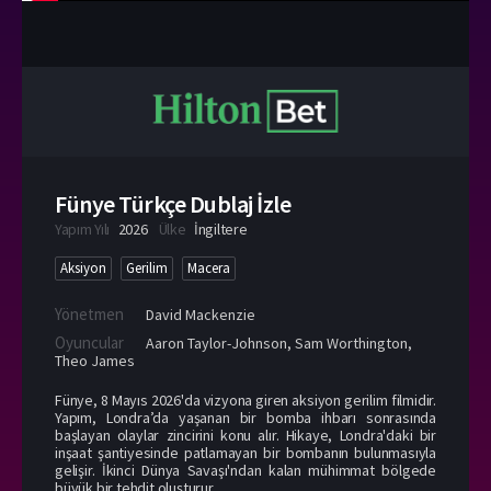
Fünye Türkçe Dublaj İzle
Yapım Yılı
2026
Ülke
İngiltere
Aksiyon
Gerilim
Macera
Yönetmen
David Mackenzie
Oyuncular
Aaron Taylor-Johnson
,
Sam Worthington
,
Theo James
Fünye, 8 Mayıs 2026'da vizyona giren aksiyon gerilim filmidir.
Yapım, Londra’da yaşanan bir bomba ihbarı sonrasında
başlayan olaylar zincirini konu alır. Hikaye, Londra'daki bir
inşaat şantiyesinde patlamayan bir bombanın bulunmasıyla
gelişir. İkinci Dünya Savaşı'ndan kalan mühimmat bölgede
büyük bir tehdit oluşturur.