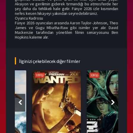
Aksiyon ve gerilimin giderek tırmandığı bu atmosferde her
şey daha da tehlikeli hale gelir. Fünye 2026 izle kısmından
nefes kesen hikayeyi yakından seyredebilirsiniz.
Oyuncu Kadrosu
Fünye 2026 oyuncuları arasında Aaron Taylor-Johnson, Theo
James ve Gugu Mbatha-Raw gibi isimler yer alır. David
Mackenzie tarafından yönetilen filmin senaryosunu Ben
Hopkins kaleme alır.
İlginizi çekebilecek diğer filmler
1080p
1080p
108