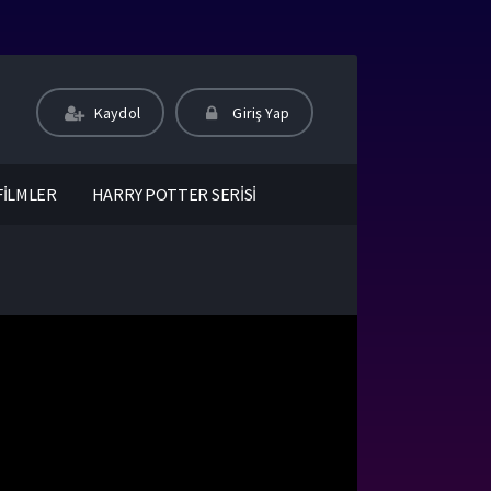
Kaydol
Giriş Yap
FİLMLER
HARRY POTTER SERİSİ