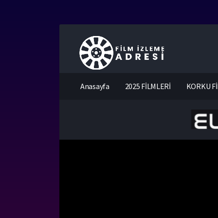
Anasayfa
2025 FİLMLERİ
KORKU Fİ