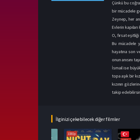
Çünkü bu coğraf
bir mücadele ge
Zeynep, her ant
Evlerin kapıları
O, fırsat eşitliğ
Bu mücadele ya
hayatına son ve
onun anısını taşı
İsmail ise büyük
topa aşık bir k
kızının gözlerin
takip edebilirsin
İlginizi çekebilecek diğer filmler
1080p