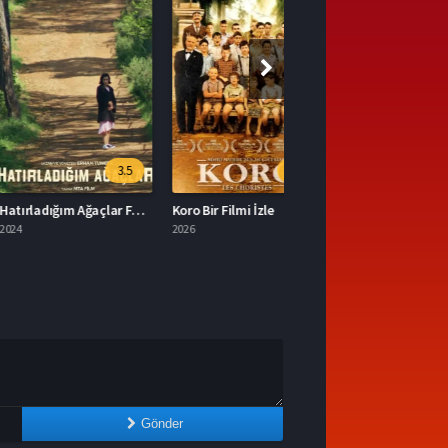
3.5
6.9
Hatırladığım Ağaçlar Full HD İzle
Koro Bir Filmi İzle
2026
Gönder