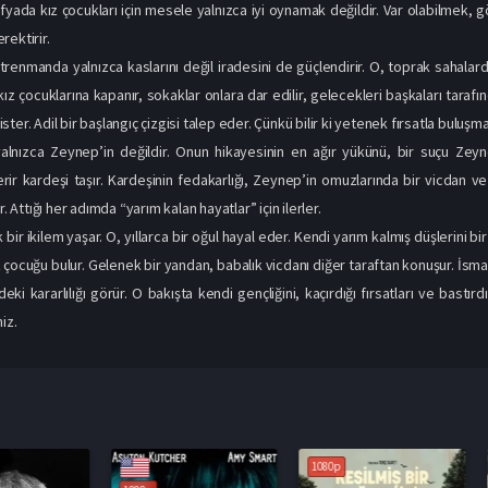
yada kız çocukları için mesele yalnızca iyi oynamak değildir. Var olabilmek, 
rektirir.
renmanda yalnızca kaslarını değil iradesini de güçlendirir. O, toprak sahalard
 kız çocuklarına kapanır, sokaklar onlara dar edilir, gelecekleri başkaları tara
i ister. Adil bir başlangıç çizgisi talep eder. Çünkü bilir ki yetenek fırsatla buluş
lnızca Zeynep’in değildir. Onun hikayesinin en ağır yükünü, bir suçu Zeynep
rir kardeşi taşır. Kardeşinin fedakarlığı, Zeynep’in omuzlarında bir vicdan
r. Attığı her adımda “yarım kalan hayatlar” için ilerler.
 bir ikilem yaşar. O, yıllarca bir oğul hayal eder. Kendi yarım kalmış düşlerini b
ız çocuğu bulur. Gelenek bir yandan, babalık vicdanı diğer taraftan konuşur. İsm
deki kararlılığı görür. O bakışta kendi gençliğini, kaçırdığı fırsatları ve bastırdı
iz.
1080p
1080p