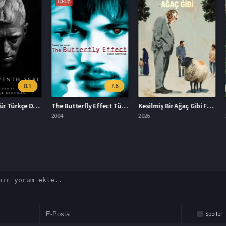
1080p
8.1
7.6
Yedinci Mühür Türkçe Dublaj İzle
The Butterfly Effect Türkçe Dublaj İzle
Kesilmiş Bir Ağaç Gibi Filmi İzle
2004
2026
2024
Spoiler