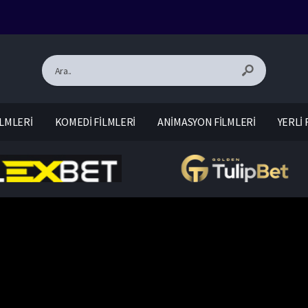
LMLERİ
KOMEDİ FİLMLERİ
ANİMASYON FİLMLERİ
YERLİ 