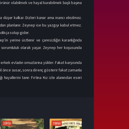
görünür olabilmek ve hayal kurabilmek başlı başına
a düşer kalkar. Dizleri kanar ama inancı eksilmez.
fından planlanır. Zeynep ise bu yazgıyı kabul etmez.
madıkça solup gider.
’in yerine üstlenir ve çaresizliğin karanlığında
 ve sorumluluk olarak yaşar. Zeynep her koşusunda
ir erkek evladın omuzlarına yükler. Fakat karşısında
ail önce susar, sonra direnç gösterir fakat zamanla
ğı hayallerini tanır. Fırtına Kız izle alanından eseri
1080p