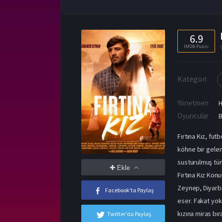
6.9
IMDB Puanı
Kategori
Yönetmen
Oyuncular
B
Fırtına Kız, fut
köhne bir gelen
susturulmuş tüm 
Ekle
Fırtına Kız Kon
Zeynep, Diyarbak
Facebook'ta Paylaş
eser. Fakat yok
kızına miras bı
Twitter'da Paylaş