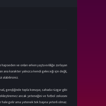
ve hapseden ve onları erken yaşta evliliğe zorlayan
n ana karakter yalnızca kendi geleceği için değil,
 alabilirsiniz.
mail, gençliğinde topla konuşur, sahada rüzgar gibi
rçekleştiremez ancak yeteneğini ve futbol zekasını
ür hale gelir ama yetenek tek başına yeterli olmaz.