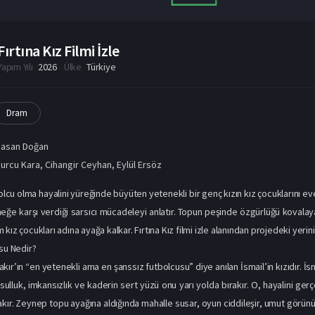
Fırtına Kız Filmi İzle
Yapım Yılı
2026
Ülke
Türkiye
Dram
Hasan Doğan
urcu Kara
,
Cihangir Ceyhan
,
Eylül Ersöz
bolcu olma hayalini yüreğinde büyüten yetenekli bir genç kızın kız çocuklarını e
eğe karşı verdiği sarsıcı mücadeleyi anlatır. Topun peşinde özgürlüğü kovalaya
kız çocukları adına ayağa kalkar. Fırtına Kız filmi izle alanından projedeki yerinizi
usu Nedir?
ır’ın “en yetenekli ama en şanssız futbolcusu” diye anılan İsmail’in kızıdır. İs
sulluk, imkansızlık ve kaderin sert yüzü onu yarı yolda bırakır. O, hayalini ge
rakır. Zeynep topu ayağına aldığında mahalle susar, oyun ciddileşir, umut görün