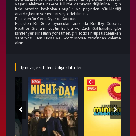
yaşar. Felekten Bir Gece full izle kısmından düğününe 1 gün
kala ortadan kaybolan Doug’un ve peşinden sürüklediği
arkadaşlarının serüvenini seyredebilirsiniz.
Felekten Bir Gece Oyuncu Kadrosu
Felekten Bir Gece oyuncuları arasında Bradley Cooper,
Heather Graham, Justin Bartha ve Zach Galifianakis gibi
isimler yer alır. Filmin yönetmenliğini Todd Phillips üstlenirken
senaryosu Jon Lucas ve Scott Moore tarafından kaleme
alınır.
İlginizi çekebilecek diğer filmler
1080p
108
1080p