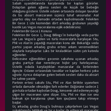
Sabah uyandıklarında karşılarında bir kaplan görürler.
Dolaptan gelen ağlama sesleri de küçük bir bebeğin
olduğunu gösterir. Üstelik odanın ortasında dolaşan tavuklar
da bu absürt manzaranın üçüncü tuhaf unsurudur. Asıl
şaşırtıcı olay ise damadın ortadan kaybolmasıdır. Felekten
Bir Gece 1 izle kısmından dört arkadaş grubunun yaşadığı
kaotik Las Vegas maceralarına eşlik edebilirsiniz.
Felekten Bir Gece 1 Konusu
Felekten Bir Gece 1, Doug Billings’in bekarlığa veda partisi
için Las Vegas’a giden ve türlü maceralarla karşılaşan Stu,
Phil ve Alan’ın yaşadığı maceraları konu alır. Bekarlığa veda
partisi yapan arkadaş grubu ertesi anlam veremedikleri
olaylarla karşılaşırlar. Lüks bir kiraladıkları süitin çatı katında
eğlenirler.
Delicesine eğlendikleri gecenin sabahına uyanan arkadaş
grubu partiye dair neredeyse hiçbir şey hatırlayamaz.
Üstelik odada karşılaştıkları manzaralar da birbirinden
ilginçtir. Odanın ortasındaki tavuklar ve kaplan herkesi şoka
uğratır. Ayrıca dolaptan gelen bebek sesleri daha da absürt
bir sahne yaratır.
Partinin ertesi sabahı Stu, Phil ve Alan birlikte uyanırken
ortada damadın olmadığını fark ederler. Düğününe sadece 1
gün kala ortadan kaybolan Doug, kimsenin akıl edemeyeceği
çılgın bir maceranın içine düşer. Stu, Phil ve Alan ise onu
bulmak için karşılarına çıkan tüm ipuçlarını takip etmeye
başlar.
Üç arkadaş grubu Doug’u bulmaya çalışırlarken Las Vegas
sokaklarında tehlikeli ve bir o kadar da eğlenceli maceralar