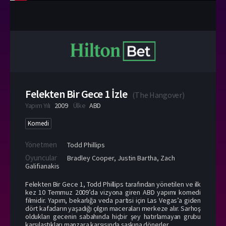
Felekten Bir Gece 1 İzle
(
The Hangover
)
Yapım Yılı
2009
Ülke
ABD
Komedi
Yönetmen
Todd Phillips
Oyuncular
Bradley Cooper
,
Justin Bartha
,
Zach
Galifianakis
Felekten Bir Gece 1, Todd Phillips tarafından yönetilen ve ilk
kez 10 Temmuz 2009’da vizyona giren ABD yapımı komedi
filmidir. Yapım, bekarlığa veda partisi için Las Vegas’a giden
dört kafadarın yaşadığı çılgın maceraları merkeze alır. Sarhoş
oldukları gecenin sabahında hiçbir şey hatırlamayan grubu
karşılaştıkları manzara karşısında şaşkına dönerler.