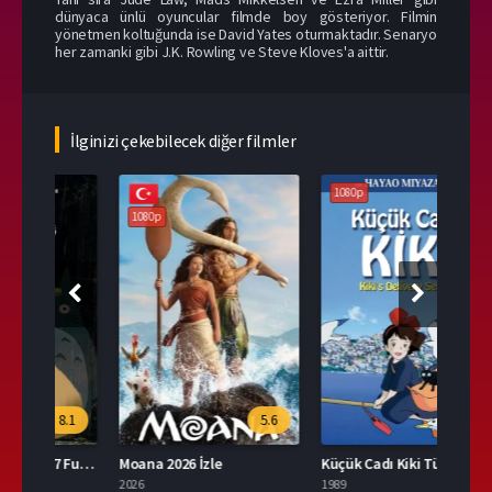
dünyaca ünlü oyuncular filmde boy gösteriyor. Filmin
yönetmen koltuğunda ise David Yates oturmaktadır. Senaryo
her zamanki gibi J.K. Rowling ve Steve Kloves'a aittir.
İlginizi çekebilecek diğer filmler
1080p
1080p
108
.1
5.6
7.8
Tonari no Totoro 2007 Full İzle
Moana 2026 İzle
Küçük Cadı Kiki Türkçe Dublaj İzle
Düşle
2026
1989
2004