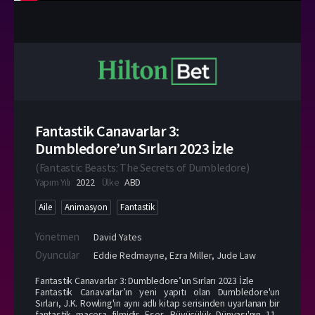
Fantastik Canavarlar 3:
Dumbledore’un Sırları 2023 İzle
(
Fantastic Beasts: The Secrets of Dumbledore
)
Yapım Yılı
2022
Ülke
ABD
Aile
Animasyon
Fantastik
Yönetmen
David Yates
Oyuncular
Eddie Redmayne
,
Ezra Miller
,
Jude Law
Fantastik Canavarlar 3: Dumbledore’un Sırları 2023 İzle
Fantastik Canavarlar’ın yeni yapıtı olan Dumbledore'un
Sırları, J.K. Rowling'in aynı adlı kitap serisinden uyarlanan bir
fantastik macera filmidir. Eser, Büyücülük Dünyası'nın 11.,