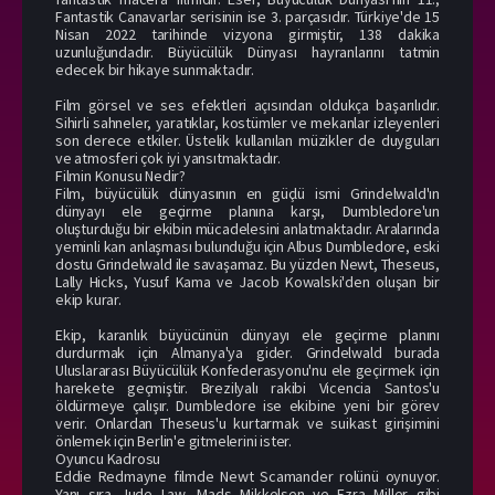
Fantastik Canavarlar serisinin ise 3. parçasıdır. Türkiye'de 15
Nisan 2022 tarihinde vizyona girmiştir, 138 dakika
uzunluğundadır. Büyücülük Dünyası hayranlarını tatmin
edecek bir hikaye sunmaktadır.
Film görsel ve ses efektleri açısından oldukça başarılıdır.
Sihirli sahneler, yaratıklar, kostümler ve mekanlar izleyenleri
son derece etkiler. Üstelik kullanılan müzikler de duyguları
ve atmosferi çok iyi yansıtmaktadır.
Filmin Konusu Nedir?
Film, büyücülük dünyasının en güçlü ismi Grindelwald'ın
dünyayı ele geçirme planına karşı, Dumbledore'un
oluşturduğu bir ekibin mücadelesini anlatmaktadır. Aralarında
yeminli kan anlaşması bulunduğu için Albus Dumbledore, eski
dostu Grindelwald ile savaşamaz. Bu yüzden Newt, Theseus,
Lally Hicks, Yusuf Kama ve Jacob Kowalski'den oluşan bir
ekip kurar.
Ekip, karanlık büyücünün dünyayı ele geçirme planını
durdurmak için Almanya'ya gider. Grindelwald burada
Uluslararası Büyücülük Konfederasyonu'nu ele geçirmek için
harekete geçmiştir. Brezilyalı rakibi Vicencia Santos'u
öldürmeye çalışır. Dumbledore ise ekibine yeni bir görev
verir. Onlardan Theseus'u kurtarmak ve suikast girişimini
önlemek için Berlin'e gitmelerini ister.
Oyuncu Kadrosu
Eddie Redmayne filmde Newt Scamander rolünü oynuyor.
Yanı sıra Jude Law, Mads Mikkelsen ve Ezra Miller gibi