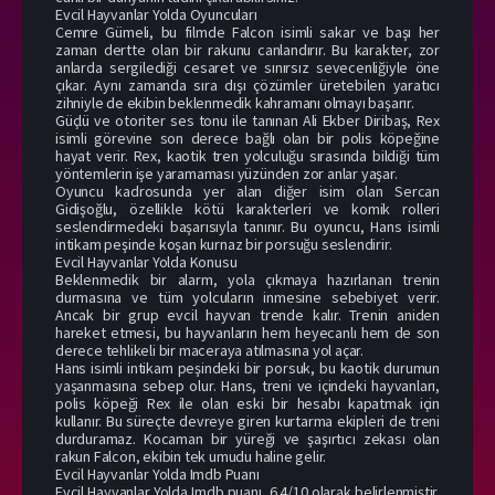
Evcil Hayvanlar Yolda Oyuncuları
Cemre Gümeli, bu filmde Falcon isimli sakar ve başı her
zaman dertte olan bir rakunu canlandırır. Bu karakter, zor
anlarda sergilediği cesaret ve sınırsız sevecenliğiyle öne
çıkar. Aynı zamanda sıra dışı çözümler üretebilen yaratıcı
zihniyle de ekibin beklenmedik kahramanı olmayı başarır.
Güçlü ve otoriter ses tonu ile tanınan Ali Ekber Diribaş, Rex
isimli görevine son derece bağlı olan bir polis köpeğine
hayat verir. Rex, kaotik tren yolculuğu sırasında bildiği tüm
yöntemlerin işe yaramaması yüzünden zor anlar yaşar.
Oyuncu kadrosunda yer alan diğer isim olan Sercan
Gidişoğlu, özellikle kötü karakterleri ve komik rolleri
seslendirmedeki başarısıyla tanınır. Bu oyuncu, Hans isimli
intikam peşinde koşan kurnaz bir porsuğu seslendirir.
Evcil Hayvanlar Yolda Konusu
Beklenmedik bir alarm, yola çıkmaya hazırlanan trenin
durmasına ve tüm yolcuların inmesine sebebiyet verir.
Ancak bir grup evcil hayvan trende kalır. Trenin aniden
hareket etmesi, bu hayvanların hem heyecanlı hem de son
derece tehlikeli bir maceraya atılmasına yol açar.
Hans isimli intikam peşindeki bir porsuk, bu kaotik durumun
yaşanmasına sebep olur. Hans, treni ve içindeki hayvanları,
polis köpeği Rex ile olan eski bir hesabı kapatmak için
kullanır. Bu süreçte devreye giren kurtarma ekipleri de treni
durduramaz. Kocaman bir yüreği ve şaşırtıcı zekası olan
rakun Falcon, ekibin tek umudu haline gelir.
Evcil Hayvanlar Yolda Imdb Puanı
Evcil Hayvanlar Yolda Imdb puanı, 6.4/10 olarak belirlenmiştir.