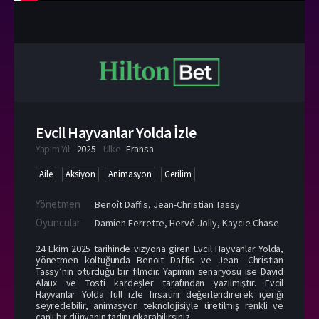
Evcil Hayvanlar Yolda İzle
Yapım Yılı
2025
Ülke
Fransa
Aile
Aksiyon
Animasyon
Gerilim
Yönetmen
Benoît Daffis
,
Jean-Christian Tassy
Oyuncular
Damien Ferrette
,
Hervé Jolly
,
Kaycie Chase
24 Ekim 2025 tarihinde vizyona giren Evcil Hayvanlar Yolda,
yönetmen koltuğunda Benoit Daffis ve Jean- Christian
Tassy’nin oturduğu bir filmdir. Yapımın senaryosu ise David
Alaux ve Tosti kardeşler tarafından yazılmıştır. Evcil
Hayvanlar Yolda full izle fırsatını değerlendirerek içeriği
seyredebilir, animasyon teknolojisiyle üretilmiş renkli ve
canlı bir dünyanın tadını çıkarabilirsiniz.