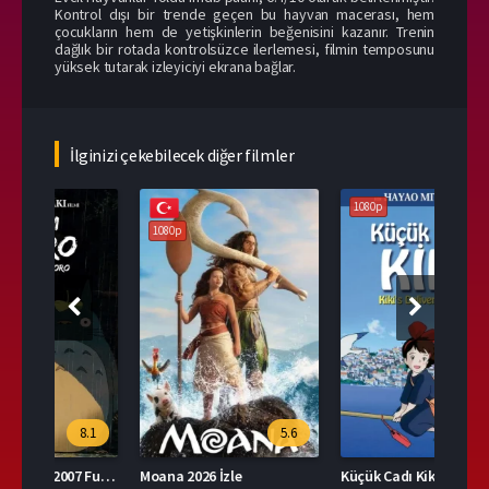
Kontrol dışı bir trende geçen bu hayvan macerası, hem
çocukların hem de yetişkinlerin beğenisini kazanır. Trenin
dağlık bir rotada kontrolsüzce ilerlemesi, filmin temposunu
yüksek tutarak izleyiciyi ekrana bağlar.
İlginizi çekebilecek diğer filmler
1080p
1080p
108
.1
5.6
7.8
Tonari no Totoro 2007 Full İzle
Moana 2026 İzle
Küçük Cadı Kiki Türkçe Dublaj İzle
Düşle