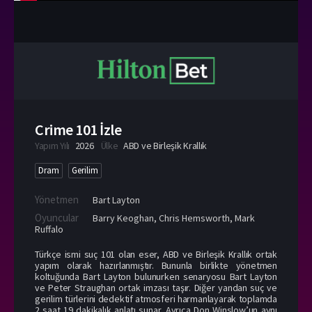
Crime 101 İzle
Yapım Yılı
2026
Ülke
ABD ve Birleşik Krallık
Dram
Gerilim
Yönetmen
Bart Layton
Oyuncular
Barry Keoghan
,
Chris Hemsworth
,
Mark
Ruffalo
Türkçe ismi suç 101 olan eser, ABD ve Birleşik Krallık ortak
yapım olarak hazırlanmıştır. Bununla birlikte yönetmen
koltuğunda Bart Layton bulunurken senaryosu Bart Layton
ve Peter Straughan ortak imzası taşır. Diğer yandan suç ve
gerilim türlerini dedektif atmosferi harmanlayarak toplamda
2 saat 19 dakikalık anlatı sunar. Ayrıca Don Winslow’un aynı