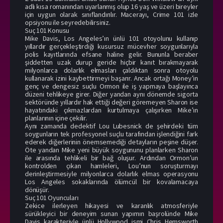
adlı kısa romanından uyarlanmış olup 16 yaş ve üzeri bireyler
için uygun olarak sınıflandırılır. Macerayı, Crime 101 izle
opsiyonu ile seyredebilirsiniz.
Suç 101 Konusu
Mike Davis, Los Angeles’ın ünlü 101 otoyolunu kullanıp
yıllardır gerçekleştirdiği kusursuz mücevher soygunlarıyla
polis kayıtlarında efsane haline gelir. Bununla beraber
şiddetten uzak durup geride hiçbir kanıt bırakmayarak
milyonlarca dolarlık elmasları çaldıktan sonra otoyolu
kullanarak izini kaybettirmeyi başarır. Ancak ortağı Money’in
genç ve dengesiz suçlu Ormon ile iş yapmaya başlayınca
düzeni tehlikeye girer. Diğer yandan aynı dönemde sigorta
sektöründe yıllardır hak ettiği değeri göremeyen Sharon ise
hayatındaki çıkmazlardan kurtulmaya çalışırken Mike’ın
planlarının içine çekilir.
Aynı zamanda dedektif Lou Lubesnick de şehirdeki tüm
soygunların tek profesyonel suçlu tarafından işlendiğini fark
ederek diğerlerinin önemsemediği detayların peşine düşer.
Öte yandan Mike yeni büyük soygununu planlarken Sharon
ile arasında tehlikeli bir bağ oluşur. Ardından Ormon’un
kontrolden çıkan hamleleri, Lou’nun soruşturmayı
derinleştirmesiyle milyonlarca dolarlık elmas operasyonu
Los Angeles sokaklarında ölümcül bir kovalamacaya
dönüşür.
Suç 101 Oyuncuları
Zekice ilerleyen hikayesi ve karanlık atmosferiyle
sürükleyici bir deneyim sunan yapımın başrolünde Mike
Davis karakteriyle ünlü Hollywood ismi Chris Hemsworth