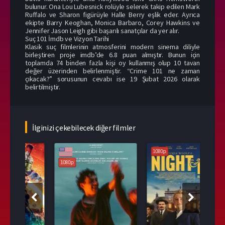
bulunur. Ona Lou Lubesnick rolüyle selerek takip edilen Mark
Ruffalo ve Sharon figürüyle Halle Berry eşlik eder. Ayrıca
ekipte Barry Keoghan, Monica Barbaro, Corey Hawkins ve
Jennifer Jason Leigh gibi başarılı sanatçılar da yer alır.
Suç 101 İmdb ve Vizyon Tarihi
Klasik suç filmlerinin atmosferini modern sinema diliyle
birleştiren proje imdb’de 6.8 puan almıştır. Bunun için
toplamda 74 binden fazla kişi oy kullanmış olup 10 tavan
değer üzerinden belirlenmiştir. “Crime 101 ne zaman
çıkacak?” sorusunun cevabı ise 19 Şubat 2026 olarak
belirtilmiştir.
İlginizi çekebilecek diğer filmler
1080p
1080p
108