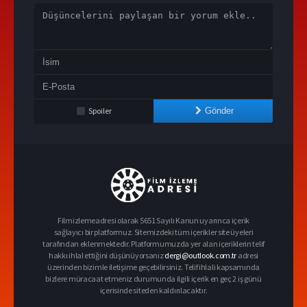
Spoiler
Gönder
Filmizlemeadresi olarak 5651 Sayılı Kanun uyarınca içerik
sağlayıcı bir platformuz. Sitemizdeki tüm içerikler site üyeleri
tarafından eklenmektedir. Platformumuzda yer alan içeriklerin telif
hakkı ihlal ettiğini düşünüyorsanız
dergi@outlook.com.tr
adresi
üzerinden bizimle iletişime geçebilirsiniz. Telif ihlali kapsamında
bizlere müracaat etmeniz durumunda ilgili içerik en geç 2 iş günü
içerisinde siteden kaldırılacaktır.