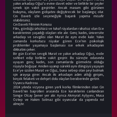
yakın arkadaşı Oğuz'u evine davet eder ve birlikte bir şeyler
içmek için vakit geçirirler. Ancak masum gibi görünen
buluşma, olayların gidişatını değiştirecek bir başlangıç olur.
Cin Daveti izle seçeneğiyle başarılı yapıma misafir
olabilirsiniz.
Cin Daveti Filminin Konusu
Film, gördüğü ürkütücü ve tuhaf rüyalardan rahatsız olan Ece
karakterinin yaşadığı olayları ele alır. Genç kadın, üniversite
arkadaşı ve sevgilisi olan Murat ile aynı evde kalır. Yakın
zamanda korkutucu rüyalar gören Ece’nin psikolojik
problemler yaşamaya başlaması ise erkek arkadaşının
dikkatini çeker.
Bir gün Ece’nin sevgili Murat ve yakın arkadaşı Oğuz, evde
sohbet edip birlikte vakit geçirir. Bu süreçte odasında
uyuyan genç kadın, son zamanlarda görmekte olduğu
rüyayla boğuşur. Aniden uyanıp sürekli aynı döngüyü yaşayan
Ece’ye üzülen Murat ve Oğuz, buna sebep olan şeyi bulmak
için arayışa girer. Ancak iki arkadaşın adım attığı girişim,
birçok felaketi ve dehşet dolu olayları beraberinde getirir.
Oyuncu Kadrosu
2024 yılında vizyona giren yerli korku filmlerinden olan Cin
Daveti’nin başrolleri arasında Ece karakterini canlandıran
Simge Olcay Şener yer alır. Ayrıca Akmyrat Aylyyev, Musa
Öztep ve Hakim Solmaz gibi oyuncular da yapımda rol
almıştır.