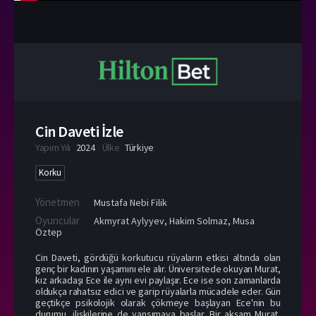
Cin Daveti İzle
Yapım Yılı
2024
Ülke
Türkiye
Korku
Yönetmen
Mustafa Nebi Filik
Oyuncular
Akmyrat Aylyyev
,
Hakim Solmaz
,
Musa
Öztep
Cin Daveti, gördüğü korkutucu rüyaların etkisi altında olan
genç bir kadının yaşamını ele alır. Üniversitede okuyan Murat,
kız arkadaşı Ece ile aynı evi paylaşır. Ece ise son zamanlarda
oldukça rahatsız edici ve garip rüyalarla mücadele eder. Gün
geçtikçe psikolojik olarak çökmeye başlayan Ece'nin bu
durumu, ilişkilerine de yansımaya başlar. Bir akşam Murat,