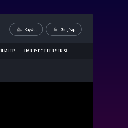
Kaydol
Giriş Yap
FİLMLER
HARRY POTTER SERİSİ