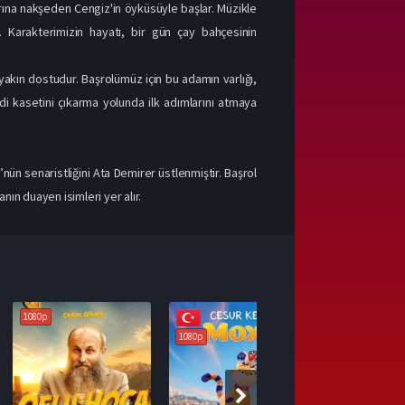
rına nakşeden Cengiz'in öyküsüyle başlar. Müzikle
. Karakterimizin hayatı, bir gün çay bahçesinin
akın dostudur. Başrolümüz için bu adamın varlığı,
i kasetini çıkarma yolunda ilk adımlarını atmaya
n senaristliğini Ata Demirer üstlenmiştir. Başrol
ın duayen isimleri yer alır.
1080p