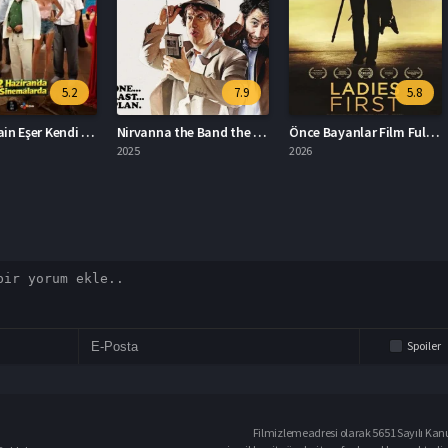
5.2
7.9
5.8
Kıyma: Hain Eşer Kendi Düşer Full HD İzle
Nirvanna the Band the Show the Movie Türkçe Dublaj İzle
Önce Bayanlar Film Full HD İzle
2025
2026
2026
Spoiler
Filmizlemeadresi olarak 5651 Sayılı Kanu