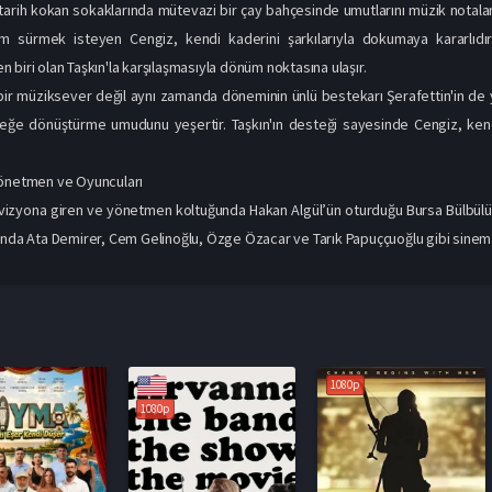
 tarih kokan sokaklarında mütevazi bir çay bahçesinde umutlarını müzik notala
am sürmek isteyen Cengiz, kendi kaderini şarkılarıyla dokumaya kararlıdır
 biri olan Taşkın'la karşılaşmasıyla dönüm noktasına ulaşır.
ir müziksever değil aynı zamanda döneminin ünlü bestekarı Şerafettin'in de y
rçeğe dönüştürme umudunu yeşertir. Taşkın'ın desteği sayesinde Cengiz, kend
Yönetmen ve Oyuncuları
vizyona giren ve yönetmen koltuğunda Hakan Algül’ün oturduğu Bursa Bülbülü’nü
ında Ata Demirer, Cem Gelinoğlu, Özge Özacar ve Tarık Papuççuoğlu gibi sineman
1080p
1080p
1080p