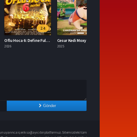
2.4
7.0
Oflu Hoca 6: Define Full İzle
Cesur Kedi Moxy Full HD İzle
2025
Gönder
n uyarınca içerik sağlayıcı bir platformuz. Sitemizdeki tüm