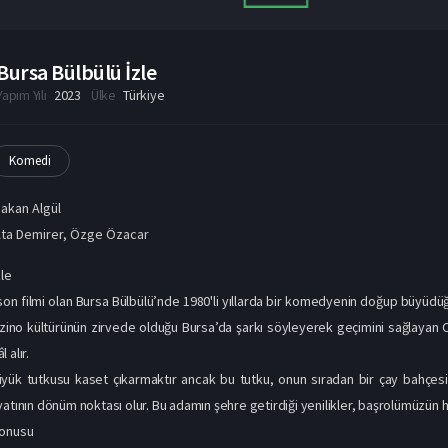
Bursa Bülbülü İzle
Yapım Yılı
2023
Ülke
Türkiye
Komedi
akan Algül
ta Demirer
,
Özge Özacar
zle
son filmi olan Bursa Bülbülü’nde 1980'li yıllarda bir komedyenin doğup büyüdüğ
o kültürünün zirvede olduğu Bursa’da şarkı söyleyerek geçimini sağlayan Cen
 alır.
yük tutkusu kaset çıkarmaktır ancak bu tutku, onun sıradan bir çay bahçesi 
yatının dönüm noktası olur. Bu adamın şehre getirdiği yenilikler, başrolümüzün h
Konusu