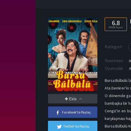
6.8
IMDB Puanı
Kategori
Yönetmen
H
Oyuncular
A
Bursa Bülbülü İ
Ata Demirer’in 
O dönemde gazin
Ekle
bambaşka bir hâl
Cengiz'in en bü
Facebook'ta Paylaş
karşılaşması ha
Bursa Bülbülü 
Twitter'da Paylaş