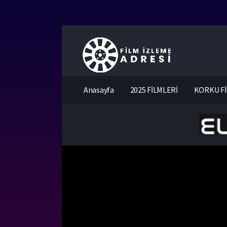
Anasayfa
2025 FİLMLERİ
KORKU Fİ