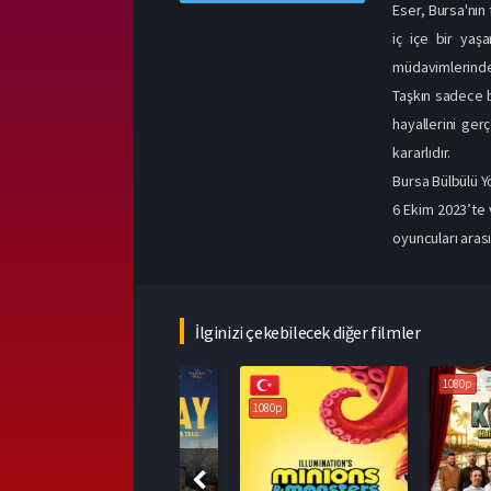
Eser, Bursa'nın
iç içe bir yaş
müdavimlerinden
Taşkın sadece b
hayallerini ge
kararlıdır.
Bursa Bülbülü 
6 Ekim 2023’te 
oyuncuları aras
İlginizi çekebilecek diğer filmler
1080p
1080p
1080p