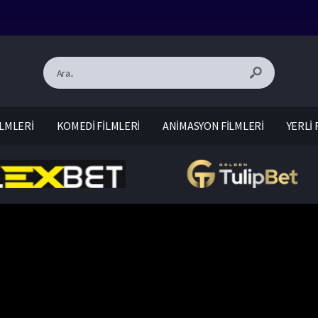
LMLERİ
KOMEDİ FİLMLERİ
ANİMASYON FİLMLERİ
YERLİ 