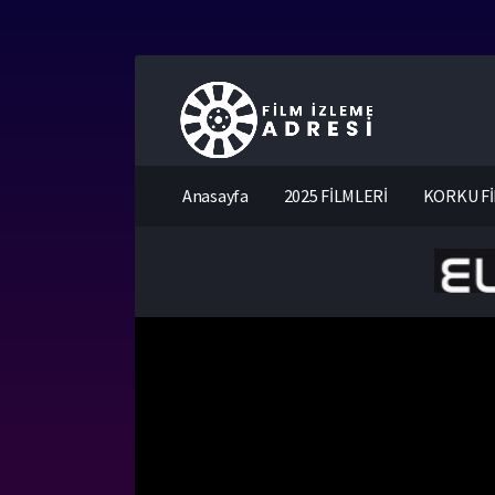
Anasayfa
2025 FİLMLERİ
KORKU Fİ