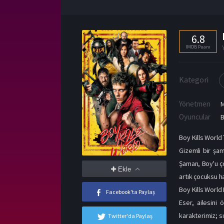
6.8
IMDB Puanı
Kategori
Yönetmen
M
Oyuncular
B
Boy Kills World 
Gizemli bir şa
Şaman, Boy'u ço
Ekle
artık çocuksu ha
Boy Kills World
Facebook'ta Paylaş
Eser, ailesini
karakterimiz; s
Twitter'da Paylaş