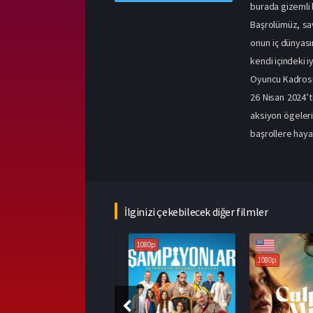
burada gizemli b
Başrolümüz, sa
onun iç dünyası
kendi içindeki i
Oyuncu Kadros
26 Nisan 2024’t
aksiyon ögeleri
başrollere haya
İlginizi çekebilecek diğer filmler
1080p
1080p
1080p