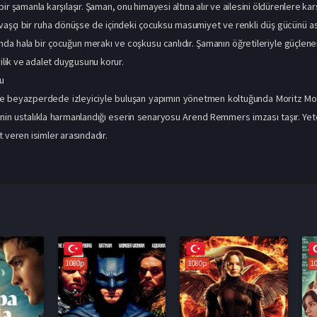
ir şamanla karşılaşır. Şaman, onu himayesi altına alır ve ailesini öldürenlere kar
vaşçı bir ruha dönüşse de içindeki çocuksu masumiyet ve renkli düş gücünü 
nda hala bir çocuğun merakı ve coşkusu canlıdır. Şamanın öğretileriyle güçlene
yilik ve adalet duygusunu korur.
u
e beyazperdede izleyiciyle buluşan yapımın yönetmen koltuğunda Moritz Mohr 
nin ustalıkla harmanlandığı eserin senaryosu Arend Remmers imzası taşır. Ye
t veren isimler arasındadır.
1080p
1080p
1080p