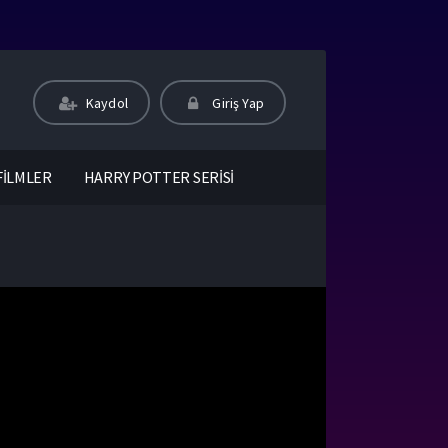
Kaydol
Giriş Yap
FİLMLER
HARRY POTTER SERİSİ