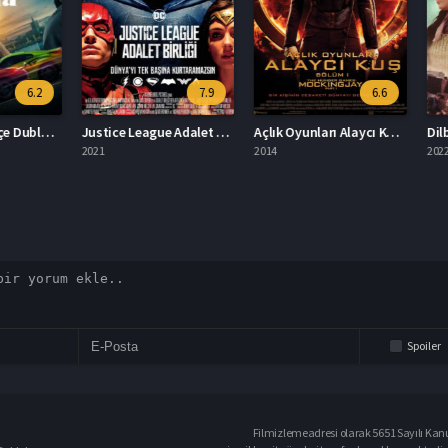
6.2
7.9
6.6
Culpa Mia Türkçe Dublaj İzle
Justice League Adalet Birliği İzle
Açlık Oyunları Alaycı Kuş Bölüm 1 İzle
Dilber 
2021
2014
2022
Spoiler
Filmizlemeadresi olarak 5651 Sayılı Kanu