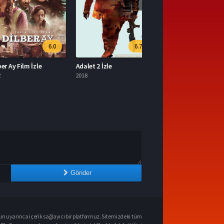
6.0
6.7
Ay Film İzle
Adalet 2 İzle
2018
Gönder
n uyarınca içerik sağlayıcı bir platformuz. Sitemizdeki tüm