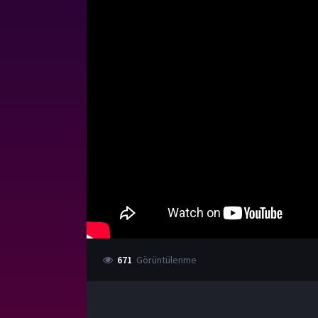
671
Görüntülenme