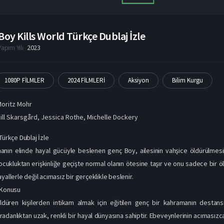
Boy Kills World Türkçe Dublaj İzle
Yapım Yılı
2023
1080P FİLMLER
2024 FİLMLERİ
Aksiyon
Bilim Kurgu
oritz Mohr
ill Skarsgård
,
Jessica Rothe
,
Michelle Dockery
Türkçe Dublaj İzle
manın elinde hayal gücüyle beslenen genç Boy, ailesinin vahşice öldürülmes
cukluktan erişkinliğe geçişte normal olanın ötesine taşır ve onu sadece bir ölü
yallerle değil acımasız bir gerçeklikle beslenir.
 Konusu
 öldüren kişilerden intikam almak için eğitilen genç bir kahramanın destans
ıradanlıktan uzak, renkli bir hayal dünyasına sahiptir. Ebeveynlerinin acımasız