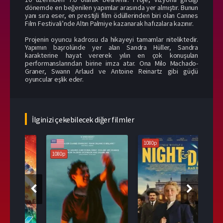
dönemde en beğenilen yapımlar arasında yer almıştır. Bunun
yanı sıra eser, en prestijli film ödüllerinden biri olan Cannes
Film Festivali’nde Altın Palmiye kazanarak hafızalara kazınır.
Projenin oyuncu kadrosu da hikayeyi tamamlar niteliktedir.
Yapımın başrolünde yer alan Sandra Hüller, Sandra
karakterine hayat vererek yılın en çok konuşulan
performanslarından birine imza atar. Ona Milo Machado-
Graner, Swann Arlaud ve Antoine Reinartz gibi güçlü
oyuncular eşlik eder.
İlginizi çekebilecek diğer filmler
1080p
1080p
108