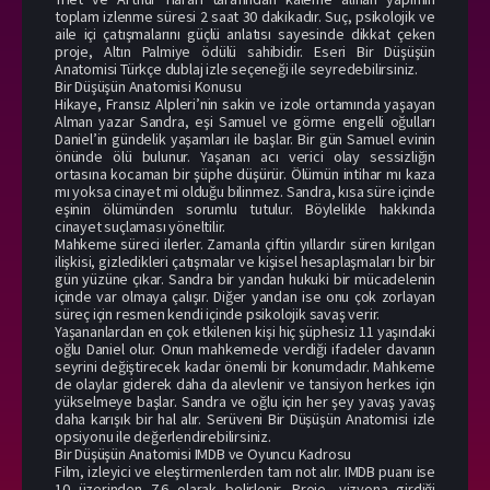
toplam izlenme süresi 2 saat 30 dakikadır. Suç, psikolojik ve
aile içi çatışmalarını güçlü anlatısı sayesinde dikkat çeken
proje, Altın Palmiye ödülü sahibidir. Eseri Bir Düşüşün
Anatomisi Türkçe dublaj izle seçeneği ile seyredebilirsiniz.
Bir Düşüşün Anatomisi Konusu
Hikaye, Fransız Alpleri’nin sakin ve izole ortamında yaşayan
Alman yazar Sandra, eşi Samuel ve görme engelli oğulları
Daniel’in gündelik yaşamları ile başlar. Bir gün Samuel evinin
önünde ölü bulunur. Yaşanan acı verici olay sessizliğin
ortasına kocaman bir şüphe düşürür. Ölümün intihar mı kaza
mı yoksa cinayet mi olduğu bilinmez. Sandra, kısa süre içinde
eşinin ölümünden sorumlu tutulur. Böylelikle hakkında
cinayet suçlaması yöneltilir.
Mahkeme süreci ilerler. Zamanla çiftin yıllardır süren kırılgan
ilişkisi, gizledikleri çatışmalar ve kişisel hesaplaşmaları bir bir
gün yüzüne çıkar. Sandra bir yandan hukuki bir mücadelenin
içinde var olmaya çalışır. Diğer yandan ise onu çok zorlayan
süreç için resmen kendi içinde psikolojik savaş verir.
Yaşananlardan en çok etkilenen kişi hiç şüphesiz 11 yaşındaki
oğlu Daniel olur. Onun mahkemede verdiği ifadeler davanın
seyrini değiştirecek kadar önemli bir konumdadır. Mahkeme
de olaylar giderek daha da alevlenir ve tansiyon herkes için
yükselmeye başlar. Sandra ve oğlu için her şey yavaş yavaş
daha karışık bir hal alır. Serüveni Bir Düşüşün Anatomisi izle
opsiyonu ile değerlendirebilirsiniz.
Bir Düşüşün Anatomisi IMDB ve Oyuncu Kadrosu
Film, izleyici ve eleştirmenlerden tam not alır. IMDB puanı ise
10 üzerinden 7.6 olarak belirlenir. Proje, vizyona girdiği