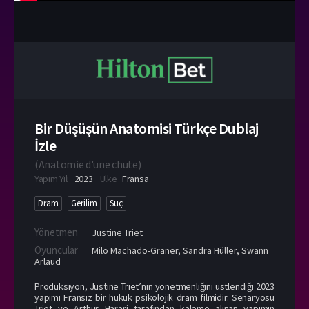
Bir Düşüşün Anatomisi Türkçe Dublaj
İzle
(
Anatomie d'une chute
)
Yapım Yılı
2023
Ülke
Fransa
Dram
Gerilim
Suç
Yönetmen
Justine Triet
Oyuncular
Milo Machado-Graner
,
Sandra Hüller
,
Swann
Arlaud
Prodüksiyon, Justine Triet’nin yönetmenliğini üstlendiği 2023
yapımı Fransız bir hukuk psikolojik dram filmidir. Senaryosu
Triet ve Arthur Harari tarafından kaleme alınan yapımın