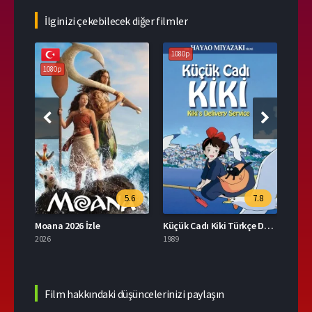
İlginizi çekebilecek diğer filmler
1080p
1080p
108
.1
5.6
7.8
Tonari no Totoro 2007 Full İzle
Moana 2026 İzle
Küçük Cadı Kiki Türkçe Dublaj İzle
Düşle
2026
1989
2004
Film hakkındaki düşüncelerinizi paylaşın