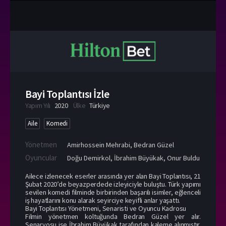
Bayi Toplantısı İzle
Yapım Yılı
2020
Ülke
Türkiye
Aile
Komedi
Yönetmen
Amirhossein Mehrabi
,
Bedran Güzel
Oyuncular
Doğu Demirkol
,
İbrahim Büyükak
,
Onur Buldu
Ailece izlenecek eserler arasında yer alan Bayi Toplantısı, 21
Şubat 2020’de beyazperdede izleyiciyle buluştu. Türk yapımı
sevilen komedi filminde birbirinden başarılı isimler, eğlenceli
iş hayatlarını konu alarak seyirciye keyifli anlar yaşattı.
Bayi Toplantısı Yönetmeni, Senaristi ve Oyuncu Kadrosu
Filmin yönetmen koltuğunda Bedran Güzel yer alır.
Senaryosu ise İbrahim Büyükak tarafından kaleme alınmıştır.