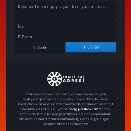
Spoiler
Gönder
Filmizlemeadresi olarak 5651 Sayılı Kanun uyarınca içerik
sağlayıcı bir platformuz. Sitemizdeki tüm içerikler site üyeleri
tarafından eklenmektedir. Platformumuzda yer alan içeriklerin telif
hakkı ihlal ettiğini düşünüyorsanız
dergi@outlook.com.tr
adresi
üzerinden bizimle iletişime geçebilirsiniz. Telif ihlali kapsamında
bizlere müracaat etmeniz durumunda ilgili içerik en geç 2 iş günü
içerisinde siteden kaldırılacaktır.