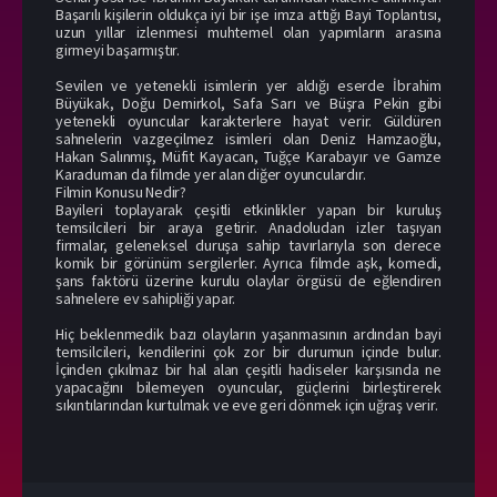
Başarılı kişilerin oldukça iyi bir işe imza attığı Bayi Toplantısı,
uzun yıllar izlenmesi muhtemel olan yapımların arasına
girmeyi başarmıştır.
Sevilen ve yetenekli isimlerin yer aldığı eserde İbrahim
Büyükak, Doğu Demirkol, Safa Sarı ve Büşra Pekin gibi
yetenekli oyuncular karakterlere hayat verir. Güldüren
sahnelerin vazgeçilmez isimleri olan Deniz Hamzaoğlu,
Hakan Salınmış, Müfit Kayacan, Tuğçe Karabayır ve Gamze
Karaduman da filmde yer alan diğer oyunculardır.
Filmin Konusu Nedir?
Bayileri toplayarak çeşitli etkinlikler yapan bir kuruluş
temsilcileri bir araya getirir. Anadoludan izler taşıyan
firmalar, geleneksel duruşa sahip tavırlarıyla son derece
komik bir görünüm sergilerler. Ayrıca filmde aşk, komedi,
şans faktörü üzerine kurulu olaylar örgüsü de eğlendiren
sahnelere ev sahipliği yapar.
Hiç beklenmedik bazı olayların yaşanmasının ardından bayi
temsilcileri, kendilerini çok zor bir durumun içinde bulur.
İçinden çıkılmaz bir hal alan çeşitli hadiseler karşısında ne
yapacağını bilemeyen oyuncular, güçlerini birleştirerek
sıkıntılarından kurtulmak ve eve geri dönmek için uğraş verir.