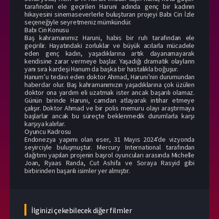
tarafından ele geçirilen Haruni adında genç bir kadının
hikayesini sinemaseverlerle buluşturan projeyi Babı Cin İzle
seçeneğiyle seyretmeniz mümkündür.
Babı Cin Konusu
Baş kahramanımız Haruni, habis bir ruh tarafından ele
geçirilir. Hayatındaki zorluklar ve büyük acılarla mücadele
eden genç kadın, yaşadıklarına artık dayanamayarak
kendisine zarar vermeye başlar. Yaşadığı dramatik olayların
yanı sıra kardeşi Hanum da başka bir hastalıkla boğuşur.
Hanum’u tedavi eden doktor Ahmad, Haruni’nin durumundan
haberdar olur. Baş kahramanımızın yaşadıklarına çok üzülen
doktor ona yardım eli uzatmak ister ancak başarılı olamaz.
Günün birinde Haruni, camdan atlayarak intihar etmeye
çalışır. Doktor Ahmad ve bir polis memuru olayı araştırmaya
başlarlar ancak bu süreçte beklenmedik durumlarla karşı
karşıya kalırlar.
Oyuncu Kadrosu
Endonezya yapımı olan eser, 31 Mayıs 2024’de vizyonda
seyirciyle buluşmuştur. Mercury International tarafından
dağıtımı yapılan projenin başrol oyuncuları arasında Michelle
Joan, Ryaas Randa, Cut Ashifa ve Soraya Rasyid gibi
birbirinden başarılı isimler yer almıştır.
İlginizi çekebilecek diğer filmler