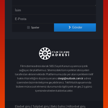
Spoiler
Gönder
Filmizlemeadresi olarak 5651 Sayılı Kanun uyarınca içerik
sağlayıcı bir platformuz. Sitemizdeki tüm içerikler site üyeleri
tarafından eklenmektedir. Platformumuzda yer alan içeriklerin telif
hakkı ihlal ettiğini düşünüyorsanız
dergi@outlook.com.tr
adresi
üzerinden bizimle iletişime geçebilirsiniz. Telif ihlali kapsamında
bizlere müracaat etmeniz durumunda ilgili içerik en geç 2 iş günü
içerisinde siteden kaldırılacaktır.
Elexbet giriş |
Tulipbet giriş |
Betci bahis |
Hiltonbet giriş