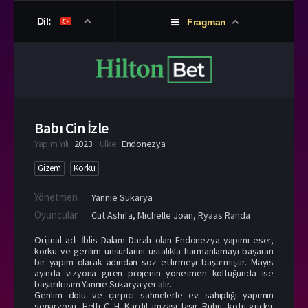
Dil:
Fragman
Babı Cin İzle
Yapım Yılı
2023
Ülke
Endonezya
Gizem
Korku
Yönetmen
Yannie Sukarya
Oyuncular
Cut Ashifa
,
Michelle Joan
,
Ryaas Randa
Orijinal adı İblis Dalam Darah olan Endonezya yapımı eser,
korku ve gerilim unsurlarını ustalıkla harmanlamayı başaran
bir yapım olarak adından söz ettirmeyi başarmıştır. Mayıs
ayında vizyona giren projenin yönetmen koltuğunda ise
başarılı isim Yannie Sukarya yer alır.
Gerilim dolu ve çarpıcı sahnelerle ev sahipliği yapımın
senaryosu, Helfi C. H. Kardit imzası taşır. Ruhu, kötü güçler