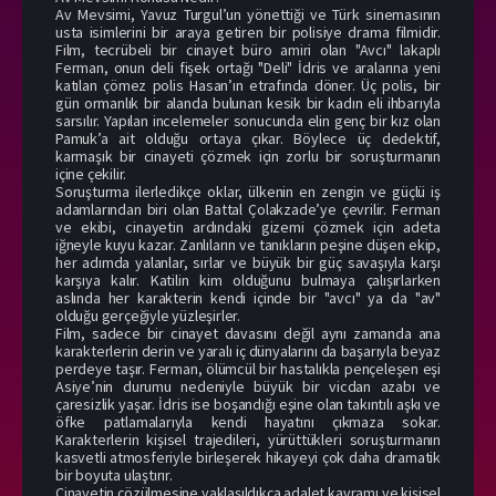
Av Mevsimi, Yavuz Turgul’un yönettiği ve Türk sinemasının
usta isimlerini bir araya getiren bir polisiye drama filmidir.
Film, tecrübeli bir cinayet büro amiri olan "Avcı" lakaplı
Ferman, onun deli fişek ortağı "Deli" İdris ve aralarına yeni
katılan çömez polis Hasan’ın etrafında döner. Üç polis, bir
gün ormanlık bir alanda bulunan kesik bir kadın eli ihbarıyla
sarsılır. Yapılan incelemeler sonucunda elin genç bir kız olan
Pamuk’a ait olduğu ortaya çıkar. Böylece üç dedektif,
karmaşık bir cinayeti çözmek için zorlu bir soruşturmanın
içine çekilir.
Soruşturma ilerledikçe oklar, ülkenin en zengin ve güçlü iş
adamlarından biri olan Battal Çolakzade’ye çevrilir. Ferman
ve ekibi, cinayetin ardındaki gizemi çözmek için adeta
iğneyle kuyu kazar. Zanlıların ve tanıkların peşine düşen ekip,
her adımda yalanlar, sırlar ve büyük bir güç savaşıyla karşı
karşıya kalır. Katilin kim olduğunu bulmaya çalışırlarken
aslında her karakterin kendi içinde bir "avcı" ya da "av"
olduğu gerçeğiyle yüzleşirler.
Film, sadece bir cinayet davasını değil aynı zamanda ana
karakterlerin derin ve yaralı iç dünyalarını da başarıyla beyaz
perdeye taşır. Ferman, ölümcül bir hastalıkla pençeleşen eşi
Asiye’nin durumu nedeniyle büyük bir vicdan azabı ve
çaresizlik yaşar. İdris ise boşandığı eşine olan takıntılı aşkı ve
öfke patlamalarıyla kendi hayatını çıkmaza sokar.
Karakterlerin kişisel trajedileri, yürüttükleri soruşturmanın
kasvetli atmosferiyle birleşerek hikayeyi çok daha dramatik
bir boyuta ulaştırır.
Cinayetin çözülmesine yaklaşıldıkça adalet kavramı ve kişisel