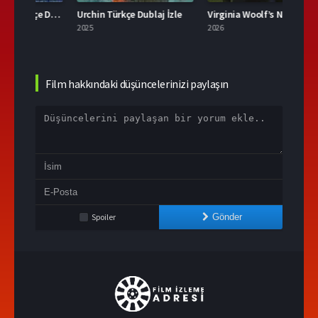
Thor: Ragnarok Türkçe Dublaj İzle
Urchin Türkçe Dublaj İzle
Virginia Woolf’s Night & Day Full HD İzle
2025
2026
1957
Film hakkındaki düşüncelerinizi paylaşın
Spoiler
Gönder