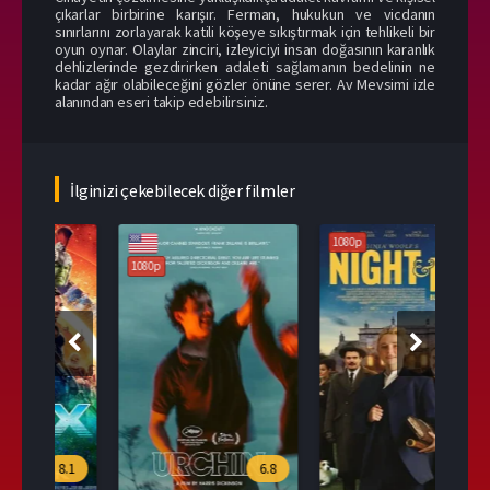
çıkarlar birbirine karışır. Ferman, hukukun ve vicdanın
sınırlarını zorlayarak katili köşeye sıkıştırmak için tehlikeli bir
oyun oynar. Olaylar zinciri, izleyiciyi insan doğasının karanlık
dehlizlerinde gezdirirken adaleti sağlamanın bedelinin ne
kadar ağır olabileceğini gözler önüne serer. Av Mevsimi izle
alanından eseri takip edebilirsiniz.
İlginizi çekebilecek diğer filmler
1080p
1080p
108
.1
6.8
6.0