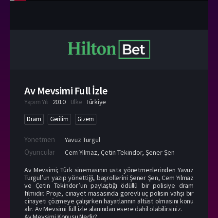
Av Mevsimi Full İzle
Yapım Yılı
2010
Ülke
Türkiye
Dram
Gerilim
Gizem
Yönetmen
Yavuz Turgul
Oyuncular
Cem Yılmaz
,
Çetin Tekindor
,
Şener Şen
Av Mevsimi; Türk sinemasının usta yönetmenlerinden Yavuz
Turgul’un yazıp yönettiği, başrollerini Şener Şen, Cem Yılmaz
ve Çetin Tekindor’un paylaştığı ödüllü bir polisiye dram
filmidir. Proje, cinayet masasında görevli üç polisin vahşi bir
cinayeti çözmeye çalışırken hayatlarının altüst olmasını konu
alır. Av Mevsimi full izle alanından esere dahil olabilirsiniz.
Av Mevsimi Konusu Nedir?