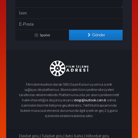
Spoiler
Gönder
Filmizlemeadresi olarak 5651 Sayılı Kanun uyarınca içerik
sağlayıcı bir platformuz. Sitemizdeki tüm içerikler site üyeleri
tarafından eklenmektedir. Platformumuzda yer alan içeriklerin telif
hakkı ihlal ettiğini düşünüyorsanız
dergi@outlook.com.tr
adresi
üzerinden bizimle iletişime geçebilirsiniz. Telif ihlali kapsamında
bizlere müracaat etmeniz durumunda ilgili içerik en geç 2 iş günü
içerisinde siteden kaldırılacaktır.
Elexbet giriş |
Tulipbet giriş |
Betci bahis |
Hiltonbet giriş