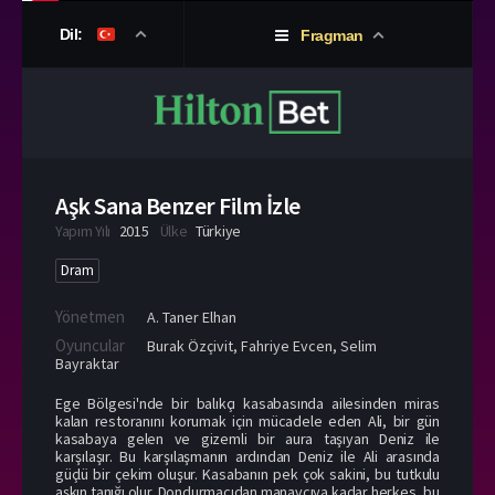
Dil:
Fragman
Aşk Sana Benzer Film İzle
Yapım Yılı
2015
Ülke
Türkiye
Dram
Yönetmen
A. Taner Elhan
Oyuncular
Burak Özçivit
,
Fahriye Evcen
,
Selim
Bayraktar
Ege Bölgesi'nde bir balıkçı kasabasında ailesinden miras
kalan restoranını korumak için mücadele eden Ali, bir gün
kasabaya gelen ve gizemli bir aura taşıyan Deniz ile
karşılaşır. Bu karşılaşmanın ardından Deniz ile Ali arasında
güçlü bir çekim oluşur. Kasabanın pek çok sakini, bu tutkulu
aşkın tanığı olur. Dondurmacıdan manavcıya kadar herkes, bu