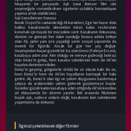
hikayenin bir parçasıdır. Aşk Sana Benzer film izle
seçeneğiyle romantik-dram ögelerini ustalıkla harmanlayan
yapıma ortak olabilirsiniz.
Aşk Sana Benzer Konusu
Burak Özçivit’in canlandırdığı Ali karakteri, Ege’nin huzur dolu
balıkçı kasabasında ailesinden miras kalan restoranını
korumak için büyük bir mücadele verir. Kasabanın dokusuna,
denizin ve güneşin her daim sunduğu huzura adeta tutkun
olan Ali, işinin yanı sıra yaşadığı yerin sosyal yapısında da
önemli bir figürdü. Ancak bir gün her şey değişir.
Geçmişinden kaçan gizemli bir kız olan Deniz (Fahriye Evcen),
kasabaya adım atar. Kim olduğu ve nereye gideceği belirsiz
olan Deniz’in gelişi, hem kasaba sakinlerinin hem de Ali’nin
hayatını derinden etkiler.
Deniz’in geçmişi, gölgelerle örtülü bir sır olarak kalır. Bu sır,
hem Deniz’in hem de Ali’nin hayatlarını karmaşık bir hale
getirir. Ali, Deniz’e olan ilgi ve çekim duygusunu bastırmaya
çalışsa da aralarındaki çekim giderek güçlenmeye başlar.
Güzeller güzeli kadın kasabaya adım attığında Ali’nin kendine
ait dünyasında bir devrim yaratır. İkili arasında filizlenen
büyük aşk, sadece onların değil, kasabanın tüm sakinlerinin
yaşamlarına da dokunur.
İlginizi çekebilecek diğer filmler