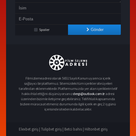
Spoiler
Gönder
Filmizlemeadresi olarak 5651 Sayılı Kanun uyarınca içerik
sağlayıcı bir platformuz. Sitemizdeki tüm içerikler site üyeleri
tarafından eklenmektedir. Platformumuzda yer alan içeriklerin telif
hakkı ihlal ettiğini düşünüyorsanız
dergi@outlook.com.tr
adresi
üzerinden bizimle iletişime geçebilirsiniz. Telif ihlali kapsamında
bizlere müracaat etmeniz durumunda ilgili içerik en geç 2 iş günü
içerisinde siteden kaldırılacaktır.
Elexbet giriş |
Tulipbet giriş |
Betci bahis |
Hiltonbet giriş