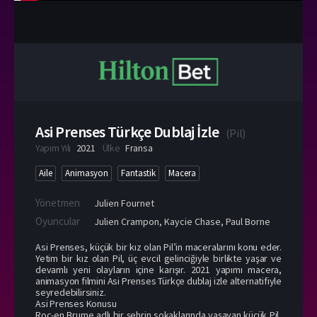
Asi Prenses Türkçe Dublaj İzle
(
Pil
)
Yapım Yılı
2021
Ülke
Fransa
Aile
Animasyon
Fantastik
Macera
Yönetmen
Julien Fournet
Oyuncular
Julien Crampon
,
Kaycie Chase
,
Paul Borne
Asi Prenses, küçük bir kız olan Pil’in maceralarını konu eder.
Yetim bir kız olan Pil, üç evcil gelinciğiyle birlikte yaşar ve
devamlı yeni olayların içine karışır. 2021 yapımı macera,
animasyon filmini Asi Prenses Türkçe dublaj izle alternatifiyle
seyredebilirsiniz.
Asi Prenses Konusu
Roc-en Brume adlı bir şehrin sokaklarında yaşayan küçük Pil,