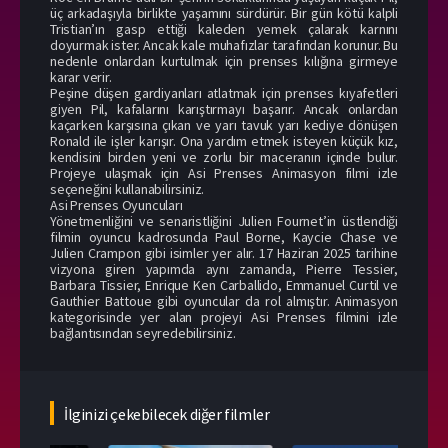
üç arkadaşıyla birlikte yaşamını sürdürür. Bir gün kötü kalpli
Tristian’ın gasp ettiği kaleden yemek çalarak karnını
doyurmak ister. Ancak kale muhafızlar tarafından korunur. Bu
nedenle onlardan kurtulmak için prenses kılığına girmeye
karar verir.
Peşine düşen gardiyanları atlatmak için prenses kıyafetleri
giyen Pil, kafalarını karıştırmayı başarır. Ancak onlardan
kaçarken karşısına çıkan ve yarı tavuk yarı kediye dönüşen
Ronald ile işler karışır. Ona yardım etmek isteyen küçük kız,
kendisini birden yeni ve zorlu bir maceranın içinde bulur.
Projeye ulaşmak için Asi Prenses Animasyon filmi izle
seçeneğini kullanabilirsiniz.
Asi Prenses Oyuncuları
Yönetmenliğini ve senaristliğini Julien Fournet’in üstlendiği
filmin oyuncu kadrosunda Paul Borne, Kaycie Chase ve
Julien Crampon gibi isimler yer alır. 17 Haziran 2025 tarihine
vizyona giren yapımda aynı zamanda, Pierre Tessier,
Barbara Tissier, Enrique Ken Carballido, Emmanuel Curtil ve
Gauthier Battoue gibi oyuncular da rol almıştır. Animasyon
kategorisinde yer alan projeyi Asi Prenses filmini izle
bağlantısından seyredebilirsiniz.
İlginizi çekebilecek diğer filmler