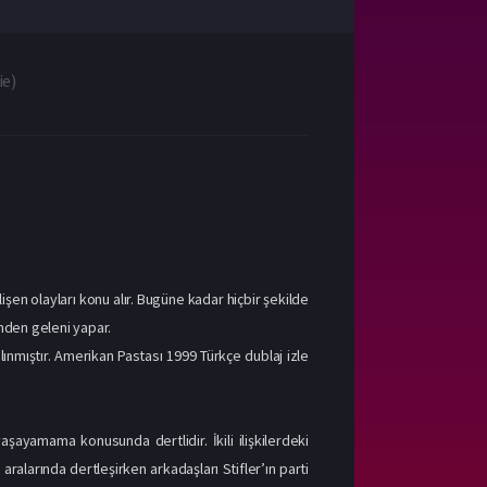
ie
)
işen olayları konu alır. Bugüne kadar hiçbir şekilde
nden geleni yapar.
nmıştır. Amerikan Pastası 1999 Türkçe dublaj izle
aşayamama konusunda dertlidir. İkili ilişkilerdeki
ralarında dertleşirken arkadaşları Stifler’ın parti