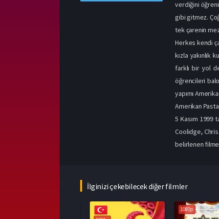
verdiğini öğreni
gibi gitmez. Çoğ
tek çarenin mezu
Herkes kendi çap
kızla yakınlık 
farklı bir yol 
öğrencileri bal
yapımı Amerikan 
Amerikan Pastas
5 Kasım 1999 t
Coolidge, Chris
belirlenen filme
İlginizi çekebilecek diğer filmler
1080p
1080p