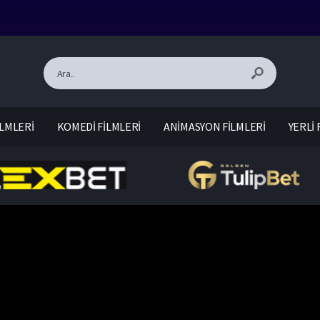
LMLERİ
KOMEDİ FİLMLERİ
ANİMASYON FİLMLERİ
YERLİ 