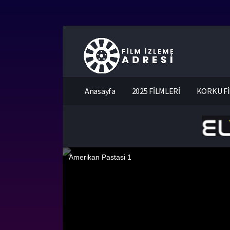
Anasayfa
2025 FİLMLERİ
KORKU Fİ