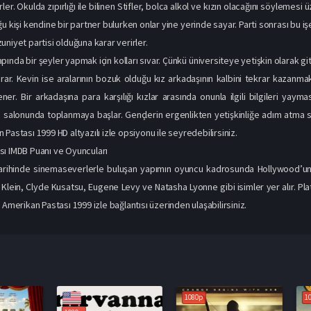
rler. Okulda zıpırlığı ile bilinen Stifler, bolca alkol ve kızın olacağını söyleme
u kişi kendine bir partner bulurken onlar yine yerinde sayar. Parti sonrası bu iş
niyet partisi olduğuna karar verirler.
ında bir şeyler yapmak için kolları sıvar. Çünkü üniversiteye yetişkin olarak gi
kurar. Kevin ise aralarının bozuk olduğu kız arkadaşının kalbini tekrar kazanmak
dener. Bir arkadaşına para karşılığı kızlar arasında onunla ilgili bilgileri yay
o salonunda toplanmaya başlar. Gençlerin ergenlikten yetişkinliğe adım atma sü
Pastası 1999 HD altyazılı izle opsiyonu ile seyredebilirsiniz.
ı IMDB Puanı ve Oyuncuları
arihinde sinemaseverlerle buluşan yapımın oyuncu kadrosunda Hollywood’un 
 Klein, Clyde Kusatsu, Eugene Levy ve Natasha Lyonne gibi isimler yer alır. Plat
 Amerikan Pastası 1999 izle bağlantısı üzerinden ulaşabilirsiniz.
1080p
1080p