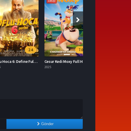
1080p
2.4
7.0
Oflu Hoca 6: Define Full İzle
Cesur Kedi Moxy Full HD İzle
2025
Gönder