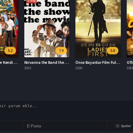
1080p
5.2
7.9
5.8
Kıyma: Hain Eşer Kendi Düşer Full HD İzle
Nirvanna the Band the Show the Movie Türkçe Dublaj İzle
Önce Bayanlar Film Full HD İzle
2025
2026
2026
Spoiler