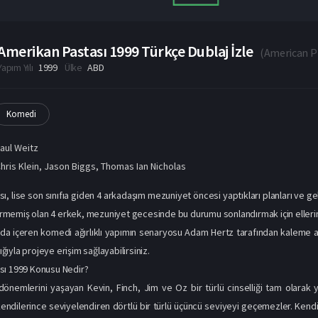
Amerikan Pastası 1999 Türkçe Dublaj İzle
(
American P
Yapım Yılı
1999
Ülke
ABD
Komedi
aul Weitz
hris Klein
,
Jason Biggs
,
Thomas Ian Nicholas
, lise son sınıfıa giden 4 arkadaşım mezuniyet öncesi yaptıkları planları ve gel
 girmemiş olan 4 erkek, mezuniyet gecesinde bu durumu sonlandırmak için elleri
da içeren komedi ağırlıklı yapımın senaryosu Adam Hertz tarafından kaleme alı
lığıyla projeye erişim sağlayabilirsiniz.
sı 1999 Konusu Nedir?
dönemlerini yaşayan Kevin, Finch, Jim ve Oz bir türlü cinselliği tam olarak y
kendilerince seviyelendiren dörtlü bir türlü üçüncü seviyeyi geçemezler. Kendi a