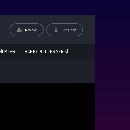
Kaydol
Giriş Yap
FİLMLER
HARRY POTTER SERİSİ