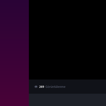
269
Görüntülenme