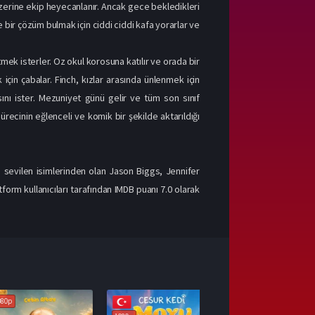
si üzerine ekip heyecanlanır. Ancak gece bekledikleri
e bir çözüm bulmak için ciddi ciddi kafa yorarlar ve
tmek isterler. Oz okul korosuna katılır ve orada bir
 için çabalar. Finch, kızlar arasında ünlenmek için
masını ister. Mezuniyet günü gelir ve tüm son sınıf
recinin eğlenceli ve komik bir şekilde aktarıldığı
sevilen isimlerinden olan Jason Biggs, Jennifer
form kullanıcıları tarafından IMDB puanı 7.0 olarak