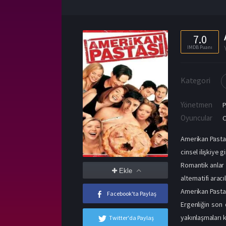
7.0
IMDB Puanı
Kategori
Yönetmen
P
Oyuncular
C
Amerikan Pastası
cinsel ilişkiye
Romantik anlar 
Ekle
alternatifi aracı
Amerikan Pasta
Facebook'ta Paylaş
Ergenliğin son 
yakınlaşmaları 
Twitter'da Paylaş