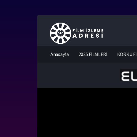
Anasayfa
2025 FİLMLERİ
KORKU Fİ