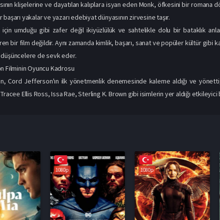
ının klişelerine ve dayatılan kalıplara isyan eden Monk, öfkesini bir romana d
 başarı yakalar ve yazarı edebiyat dünyasının zirvesine taşır.
için umduğu gibi zafer değil ikiyüzlülük ve sahtelikle dolu bir bataklık an
tiren bir film değildir. Aynı zamanda kimlik, başarı, sanat ve popüler kültür gibi 
 düşüncelere de sevk eder.
on Filminin Oyuncu Kadrosu
on, Cord Jefferson'ın ilk yönetmenlik denemesinde kaleme aldığı ve yönettiğ
Tracee Ellis Ross, Issa Rae, Sterling K. Brown gibi isimlerin yer aldığı etkileyici 
1080p
1080p
1080p