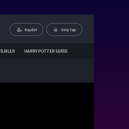
Kaydol
Giriş Yap
FİLMLER
HARRY POTTER SERİSİ