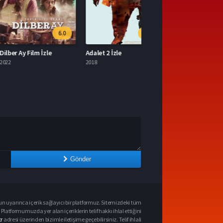
6.0
6.7
Ay Film İzle
Adalet 2 İzle
2018
Gönder
n uyarınca içerik sağlayıcı bir platformuz. Sitemizdeki tüm
 Platformumuzda yer alan içeriklerin telif hakkı ihlal ettiğini
r
adresi üzerinden bizimle iletişime geçebilirsiniz. Telif ihlali