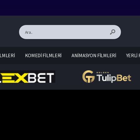
LMLERİ
KOMEDİ FİLMLERİ
ANİMASYON FİLMLERİ
YERLİ 