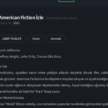
American Fiction İzle
(
Amerikan Romanı
)
Yapım Yılı
2023
1080P FİLMLER
Dram
Komedi
ord Jefferson
effrey Wright
,
John Ortiz
,
Tracee Ellis Ross
n İzle
düstrisi, siyahileri tasvir etme şekliyle yıllardır eleştirilir. Birçok film, sa
ak gösterir. American Fiction ise bu klişelere meydan okuyan ve siyahi kimliğin f
da siyahi eğlence dünyasının klişelerinden bıkmış, hayal kırıklığına uğramış bir
rak kendine ait tuhaf bir "Kara" kitap yazar.
n Filminin Konusu
ous "Monk" Ellison adında, son romanının yayıncılar tarafından görmezden geli