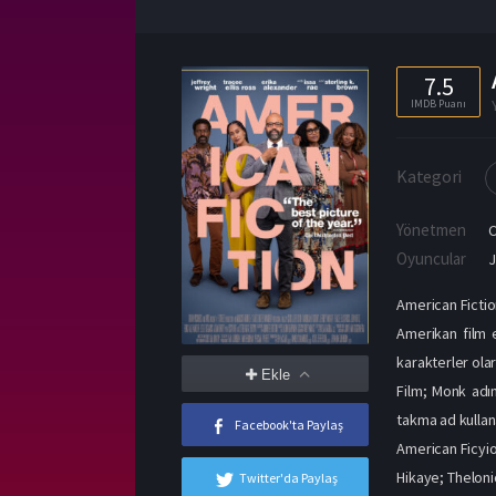
7.5
IMDB Puanı
Kategori
Yönetmen
C
Oyuncular
J
American Fictio
Amerikan film en
karakterler olar
Ekle
Film; Monk adın
takma ad kullana
Facebook'ta Paylaş
American Ficyio
Hikaye; Theloni
Twitter'da Paylaş