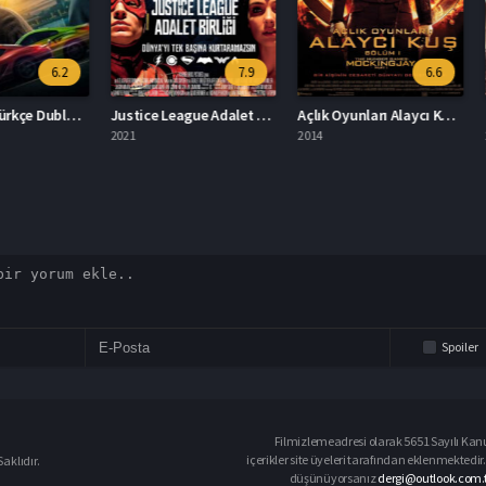
6.2
7.9
6.6
Culpa Mia Türkçe Dublaj İzle
Justice League Adalet Birliği İzle
Açlık Oyunları Alaycı Kuş Bölüm 1 İzle
Dilber 
2021
2014
2022
Spoiler
Filmizlemeadresi olarak 5651 Sayılı Kanu
içerikler site üyeleri tarafından eklenmektedir.
aklıdır.
düşünüyorsanız
dergi@outlook.com.t