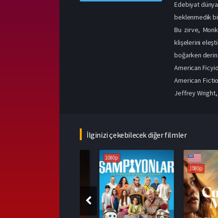
Edebiyat dünyas
beklenmedik bir
Bu zirve, Monk 
klişelerini eleş
boğarken derin
American Ficyi
American Ficti
Jeffrey Wright, 
İlginizi çekebilecek diğer filmler
1080p
1080p
1080p