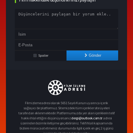
Spoiler
Gönder
Filmizlemeadresi olarak 5651 Sayılı Kanun uyarınca içerik
sağlayıcı bir platformuz. Sitemizdeki tüm içerikler site üyeleri
tarafından eklenmektedir. Platformumuzda yer alan içeriklerin telif
hakkı ihlal ettiğini düşünüyorsanız
dergi@outlook.com.tr
adresi
üzerinden bizimle iletişime geçebilirsiniz. Telif ihlali kapsamında
bizlere müracaat etmeniz durumunda ilgili içerik en geç 2 iş günü