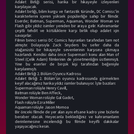
Adalet Birliği serisi, harika bir hikayeyle izleyenleri
karşılayacak.
Adalet birliği, bilim kurgu ve fantastik türünde, DC Comisc’in
karakterlerini içeren yüksek popülerliğe sahip bir filmdir.
Eserde; Batman, Superman, Aquaman, Wonder Woman ve
Flash gibi yıldız isimler yeniden bir araya gelir. Kahramanlar
çeşitli tehdit ve kötülüklere karşı birlik olup adalet için
savaşırlar.
Filmin birinci serisi DC Comics hayranları tarafından tam not
almıştır. Dolayısıyla Zack Snyders bu sefer daha da
olağanüstü bir hikayeyle sevenlerinin karşısına çıkmaya
hazırlandı. Kendisi daha önce Superman’i konu alan Man of
Steel (Çelik Adam) filmlerinin de yönetmenliğini üstlenmişti.
Yine bu eserler de birçok kişi tarafından beğeniyle
karşılanmıştı.
Adalet Birliği 2. Bölüm Oyuncu Kadrosu
Adalet Birliği 2. Bölüm’ün oyuncu kadrosunda görmekten
keyif alacağımız harika yıldız isimler bulunuyor. İşte bazıları:
Superman rolüyle Henry Cavill,
Batman rolüyle Ben Affeck,
Wonder Woman rolüyle Gal Gadot,
Flash rolüyle Ezra Miller
Aquaman rolüyle Jason Momoa
Bir önceki filmde de yer alan aynı efsane kadro yine bizlerle
beraber olacak. Heyecanla beklediğiniz ve kahramanların
derinlemesine incelendiği bu filmde keyifli dakikalar
yaşayacağınız kesin.