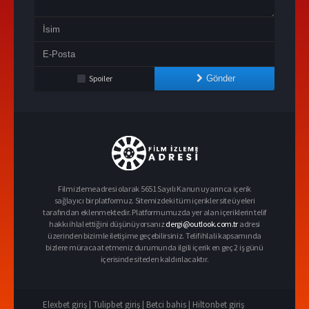
Spoiler
Gönder
Filmizlemeadresi olarak 5651 Sayılı Kanun uyarınca içerik
sağlayıcı bir platformuz. Sitemizdeki tüm içerikler site üyeleri
tarafından eklenmektedir. Platformumuzda yer alan içeriklerin telif
hakkı ihlal ettiğini düşünüyorsanız
dergi@outlook.com.tr
adresi
üzerinden bizimle iletişime geçebilirsiniz. Telif ihlali kapsamında
bizlere müracaat etmeniz durumunda ilgili içerik en geç 2 iş günü
içerisinde siteden kaldırılacaktır.
Elexbet giriş |
Tulipbet giriş |
Betci bahis |
Hiltonbet giriş