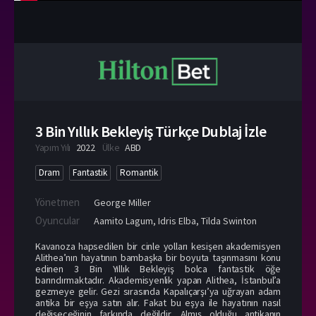
3 Bin Yıllık Bekleyiş Türkçe Dublaj İzle
Yapım Yılı
2022
Ülke
ABD
Dram
Fantastik
Romantik
Yönetmen
George Miller
Oyuncular
Aamito Lagum
,
Idris Elba
,
Tilda Swinton
Kavanoza hapsedilen bir cinle yolları kesişen akademisyen
Alithea’nın hayatının bambaşka bir boyuta taşınmasını konu
edinen 3 Bin Yıllık Bekleyiş bolca fantastik öğe
barındırmaktadır. Akademisyenlik yapan Alithea, İstanbul’a
gezmeye gelir. Gezi sırasında Kapalıçarşı’ya uğrayan adam
antika bir eşya satın alır. Fakat bu eşya ile hayatının nasıl
değişeceğinin farkında değildir. Almış olduğu antikanın