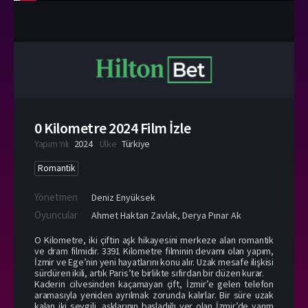
0 Kilometre 2024 Film İzle
Yapım Yılı
2024
Ülke
Türkiye
Romantik
Yönetmen
Deniz Enyüksek
Oyuncular
Ahmet Haktan Zavlak
,
Derya Pınar Ak
O Kilometre, iki çiftin aşk hikayesini merkeze alan romantik
ve dram filmidir. 3391 Kilometre filminin devamı olan yapım,
İzmir ve Ege’nin yeni hayatlarını konu alır. Uzak mesafe ilişkisi
sürdüren ikili, artık Paris’te birlikte sıfırdan bir düzen kurar.
Kaderin cilvesinden kaçamayan çift, İzmir’e gelen telefon
aramasıyla yeniden ayrılmak zorunda kalırlar. Bir süre uzak
kalan iki sevgili, aşklarının başladığı yer olan İzmir’de yarım