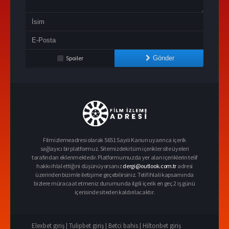
Spoiler
Gönder
Filmizlemeadresi olarak 5651 Sayılı Kanun uyarınca içerik
sağlayıcı bir platformuz. Sitemizdeki tüm içerikler site üyeleri
tarafından eklenmektedir. Platformumuzda yer alan içeriklerin telif
hakkı ihlal ettiğini düşünüyorsanız
dergi@outlook.com.tr
adresi
üzerinden bizimle iletişime geçebilirsiniz. Telif ihlali kapsamında
bizlere müracaat etmeniz durumunda ilgili içerik en geç 2 iş günü
içerisinde siteden kaldırılacaktır.
Elexbet giriş |
Tulipbet giriş |
Betci bahis |
Hiltonbet giriş