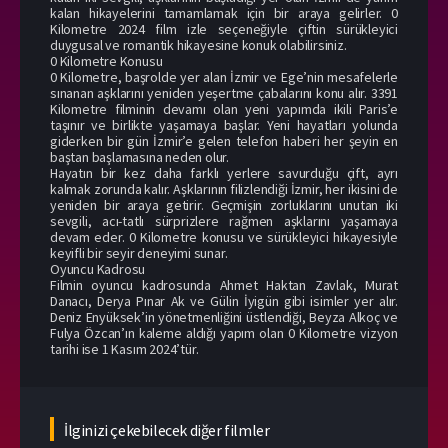
kalan hikayelerini tamamlamak için bir araya gelirler. 0
Kilometre 2024 film izle seçeneğiyle çiftin sürükleyici
duygusal ve romantik hikayesine konuk olabilirsiniz.
0 Kilometre Konusu
0 Kilometre, başrolde yer alan İzmir ve Ege’nin mesafelerle
sınanan aşklarını yeniden yeşertme çabalarını konu alır. 3391
Kilometre filminin devamı olan yeni yapımda ikili Paris’e
taşınır ve birlikte yaşamaya başlar. Yeni hayatları yolunda
giderken bir gün İzmir’e gelen telefon haberi her şeyin en
baştan başlamasına neden olur.
Hayatın bir kez daha farklı yerlere savurduğu çift, ayrı
kalmak zorunda kalır. Aşklarının filizlendiği İzmir, her ikisini de
yeniden bir araya getirir. Geçmişin zorluklarını unutan iki
sevgili, acı-tatlı sürprizlere rağmen aşklarını yaşamaya
devam eder. 0 Kilometre konusu ve sürükleyici hikayesiyle
keyifli bir seyir deneyimi sunar.
Oyuncu Kadrosu
Filmin oyuncu kadrosunda Ahmet Haktan Zavlak, Murat
Danacı, Derya Pınar Ak ve Gülin İyigün gibi isimler yer alır.
Deniz Enyüksek’in yönetmenliğini üstlendiği, Beyza Alkoç ve
Fulya Özcan’ın kaleme aldığı yapım olan 0 Kilometre vizyon
tarihi ise 1 Kasım 2024’tür.
İlginizi çekebilecek diğer filmler