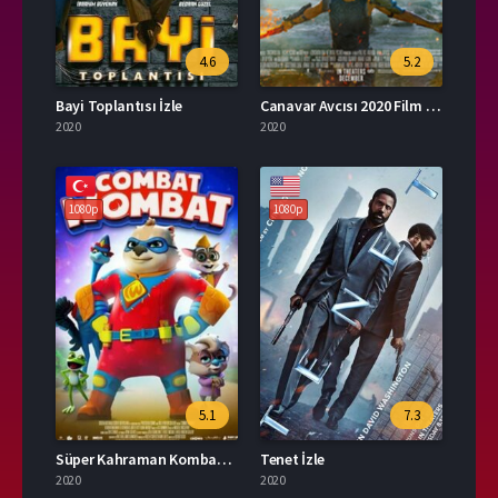
4.6
5.2
Bayi Toplantısı İzle
Canavar Avcısı 2020 Film Türkçe Dublaj İzle
2020
2020
1080p
1080p
5.1
7.3
Süper Kahraman Kombat İzle
Tenet İzle
2020
2020