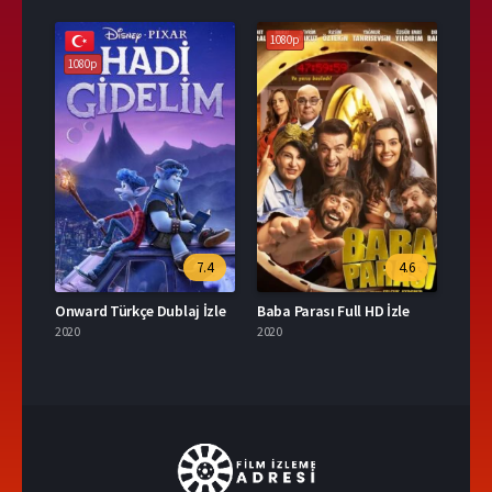
1080p
1080p
7.4
4.6
Onward Türkçe Dublaj İzle
Baba Parası Full HD İzle
2020
2020