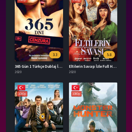
1080p
1080p
3.3
5.8
365 Gün 1 Türkçe Dublaj İzle
Eltilerin Savaşı İzle Full Hd Film
2020
2020
1080p
1080p