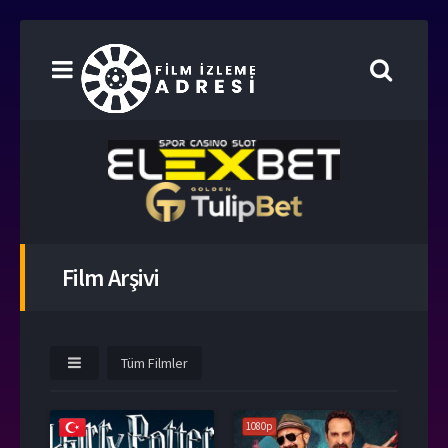
Film Arşivi
Tüm Filmler
1080p