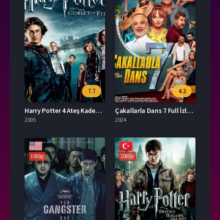
7.7
4.3
Harry Potter 4 Ateş Kadehi İzle
Çakallarla Dans 7 Full İzle HD
2005
2024
1080p
1080p