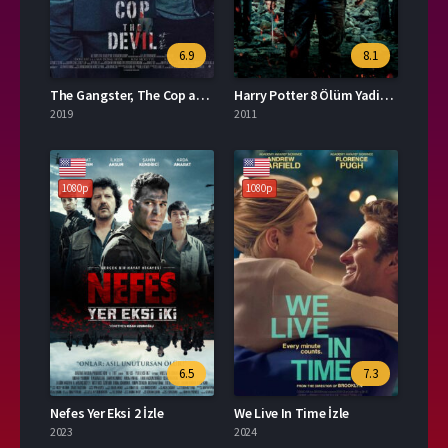
6.9
8.1
The Gangster, The Cop and The Devil Türkçe Dublaj İzle
Harry Potter 8 Ölüm Yadirgarları Bölüm 2 İzle
2019
2011
1080p
1080p
6.5
7.3
Nefes Yer Eksi 2 İzle
We Live In Time İzle
2023
2024