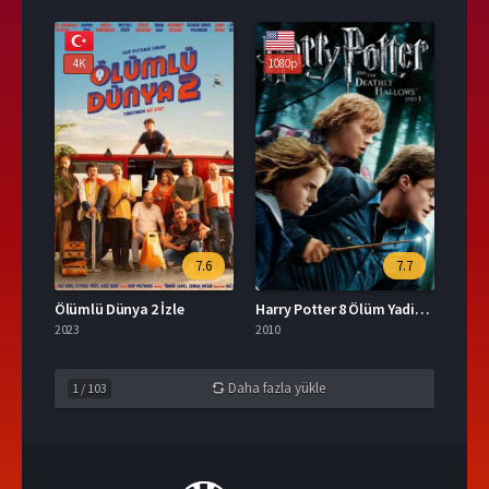
4K
1080p
7.6
7.7
Ölümlü Dünya 2 İzle
Harry Potter 8 Ölüm Yadirgarları Bölüm 1 İzle
2023
2010
Daha fazla yükle
1
/
103