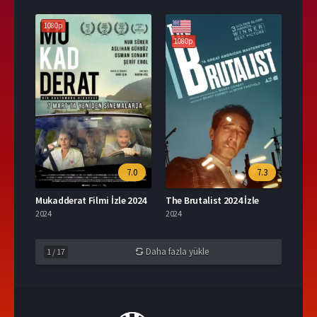
1080p
1080p
7.0
7.3
Mukadderat Filmi İzle 2024
The Brutalist 2024 İzle
2024
2024
Daha fazla yükle
1
/
17