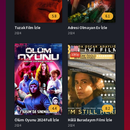
5.8
6.1
Tuzak Film İzle
Adresi Olmayan Ev İzle
2024
2024
1080p
4.4
8.2
Ölüm Oyunu 2024 Full İzle
Hâlâ Buradayım Filmi İzle
2024
2024