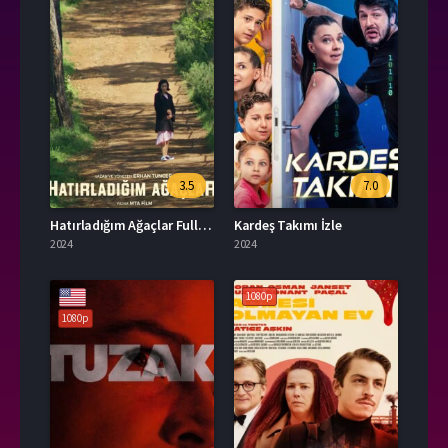
3.5
7.0
Hatırladığım Ağaçlar Full HD İzle
Kardeş Takımı İzle
2024
2024
1080p
1080p