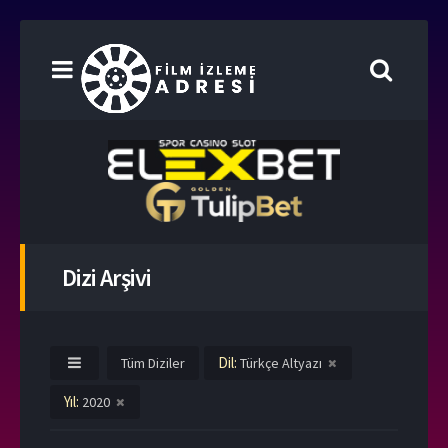
Dizi Arşivi
Dil:
Tüm Diziler
Türkçe Altyazı
Yıl:
2020