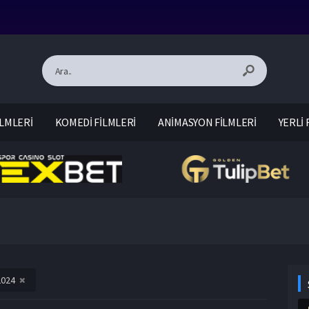
LMLERİ
KOMEDİ FİLMLERİ
ANİMASYON FİLMLERİ
YERLİ 
2024