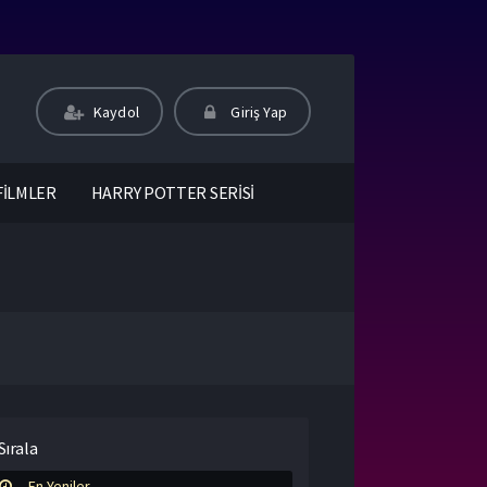
Kaydol
Giriş Yap
FİLMLER
HARRY POTTER SERİSİ
Sırala
En Yeniler