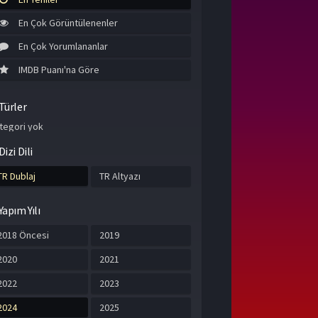
En Çok Görüntülenenler
En Çok Yorumlananlar
IMDB Puanı'na Göre
Türler
tegori yok
Dizi Dili
TR Dublaj
TR Altyazı
Yapım Yılı
2018 Öncesi
2019
2020
2021
2022
2023
2024
2025