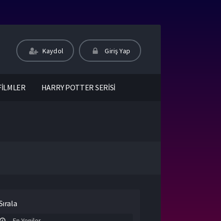
Kaydol
Giriş Yap
FİLMLER
HARRY POTTER SERİSİ
Sırala
En Yeniler