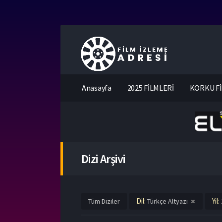
Anasayfa
2025 FİLMLERİ
KORKU Fİ
Dizi Arşivi
Dil:
Yıl:
Tüm Diziler
Türkçe Altyazı