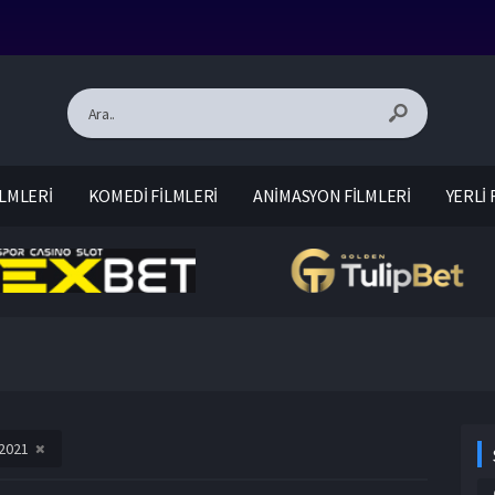
LMLERİ
KOMEDİ FİLMLERİ
ANİMASYON FİLMLERİ
YERLİ 
2021