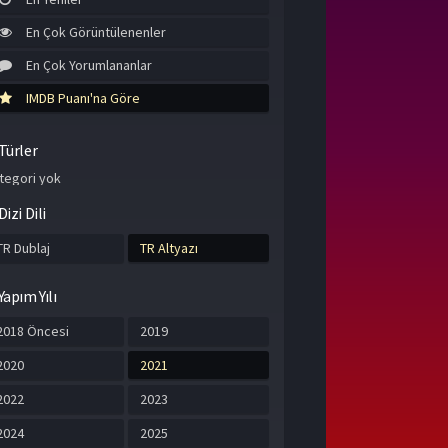
En Çok Görüntülenenler
En Çok Yorumlananlar
IMDB Puanı'na Göre
Türler
tegori yok
Dizi Dili
TR Dublaj
TR Altyazı
Yapım Yılı
2018 Öncesi
2019
2020
2021
2022
2023
2024
2025