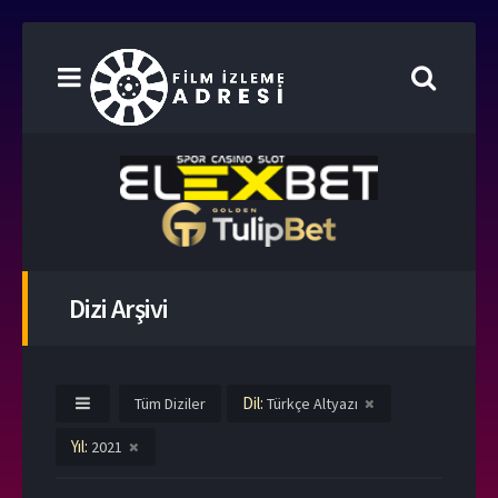
Dizi Arşivi
Dil:
Tüm Diziler
Türkçe Altyazı
Yıl:
2021