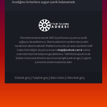
Aradığınız kriterlere uygun içerik bulunamadı.
Filmizlemeadresi olarak 5651 Sayılı Kanun uyarınca içerik
sağlayıcı bir platformuz. Sitemizdeki tüm içerikler site üyeleri
tarafından eklenmektedir. Platformumuzda yer alan içeriklerin telif
hakkı ihlal ettiğini düşünüyorsanız
dergi@outlook.com.tr
adresi
üzerinden bizimle iletişime geçebilirsiniz. Telif ihlali kapsamında
bizlere müracaat etmeniz durumunda ilgili içerik en geç 2 iş günü
içerisinde siteden kaldırılacaktır.
Elexbet giriş |
Tulipbet giriş |
Betci bahis |
Hiltonbet giriş