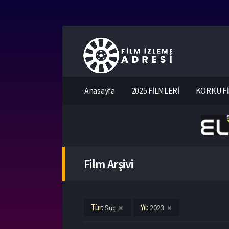
Anasayfa
2025 FİLMLERİ
KORKU Fİ
Film Arşivi
Tür:
Yıl:
Suç
2023