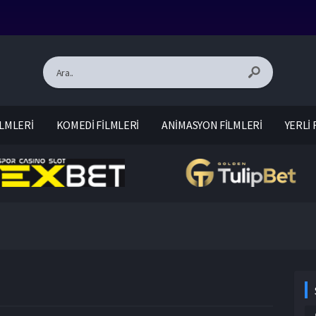
LMLERİ
KOMEDİ FİLMLERİ
ANİMASYON FİLMLERİ
YERLİ 