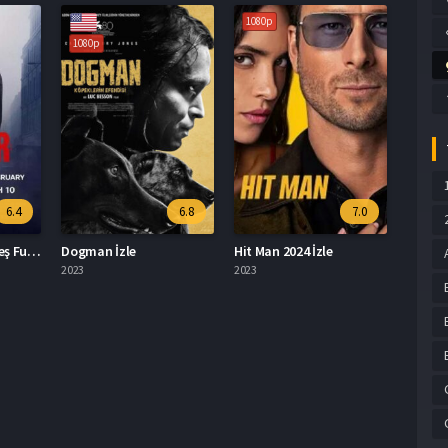
1080p
1080p
6.4
6.8
7.0
Luther: Batan Güneş Full İzle
Dogman İzle
Hit Man 2024 İzle
2023
2023