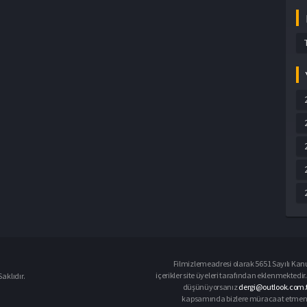
Filmizlemeadresi olarak 5651 Sayılı Kanu
içerikler site üyeleri tarafından eklenmektedir.
aklıdır.
düşünüyorsanız
dergi@outlook.com.t
kapsamında bizlere müracaat etmeniz d