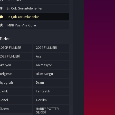
En Çok Görüntülenenler
En Çok Yorumlananlar
IMDB Puanı'na Göre
Türler
1080P FİLMLER
2024 FİLMLERİ
2025 FİLMLERİ
Aile
Aksiyon
Animasyon
Belgesel
Bilim Kurgu
Biyografi
Dram
Erotik
Fantastik
Genel
Gerilim
Gizem
HARRY POTTER
SERİSİ