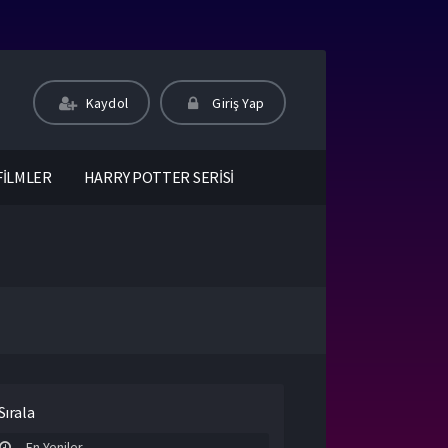
Kaydol
Giriş Yap
FİLMLER
HARRY POTTER SERİSİ
Sırala
En Yeniler